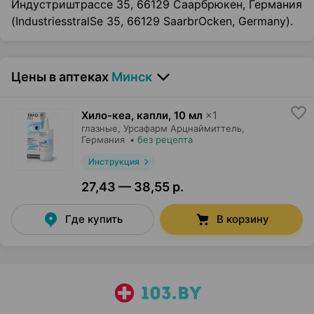
Индустриштрассе 35, 66129 Саарбрюкен, Германия
(IndustriesstralSe 35, 66129 SaarbrOcken, Germany).
Цены в аптеках
Минск
Хило-кеа, капли
,
10 мл
×
1
глазные,
Урсафарм Арцнаймиттель
,
Германия
•
без рецепта
Инструкция
27,43 — 38,55 р.
Где купить
В корзину