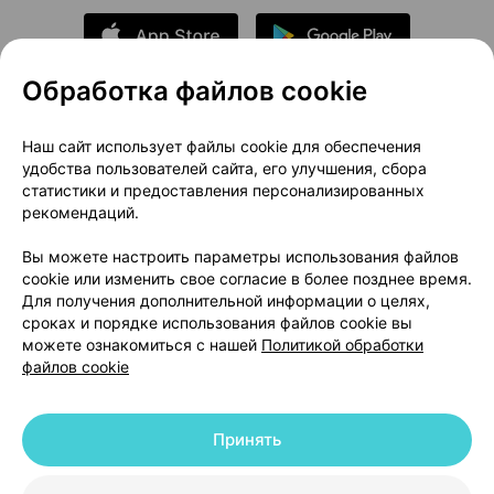
Обработка файлов cookie
О проекте
Новости проекта
Наш сайт использует файлы cookie для обеспечения
удобства пользователей сайта, его улучшения, сбора
Размещение рекламы
Медицинский маркетинг
статистики и предоставления персонализированных
Публичный договор
Доставка
рекомендаций.
Пользовательское соглашение
Вы можете настроить параметры использования файлов
Способы оплаты
Вакансии
Партнеры
cookie или изменить свое согласие в более позднее время.
Написать руководителю 103.by
Для получения дополнительной информации о целях,
сроках и порядке использования файлов cookie вы
Написать в поддержку
можете ознакомиться с нашей
Политикой обработки
Персональные настройки Cookie
файлов cookie
Обработка персональных данных
Принять
© 2026 ООО «Артокс Лаб», УНП 191700409 | 220012, Республика Беларусь,
г. Минск, улица Толбухина, 2, пом. 16 | help@103.by
|
Служба поддержки