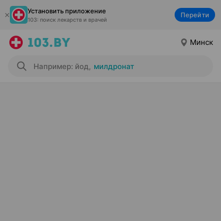
Установить приложение
Перейти
103: поиск лекарств и врачей
Минск
Например: йод
,
милдронат