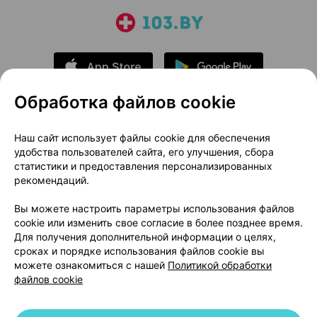
Обработка файлов cookie
О проекте
Новости проекта
Наш сайт использует файлы cookie для обеспечения
удобства пользователей сайта, его улучшения, сбора
Размещение рекламы
Медицинский маркетинг
статистики и предоставления персонализированных
Публичный договор
Доставка
рекомендаций.
Пользовательское соглашение
Вы можете настроить параметры использования файлов
Способы оплаты
Вакансии
Партнеры
cookie или изменить свое согласие в более позднее время.
Написать руководителю 103.by
Для получения дополнительной информации о целях,
сроках и порядке использования файлов cookie вы
Написать в поддержку
можете ознакомиться с нашей
Политикой обработки
Персональные настройки Cookie
файлов cookie
Обработка персональных данных