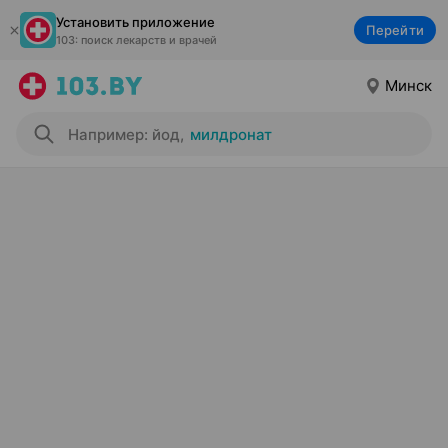
Установить приложение
Перейти
103: поиск лекарств и врачей
Минск
Например: йод
,
милдронат