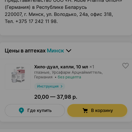
Представительство ООО «H. Abbe Pharma GmbH»
(Германия) в Республике Беларусь
220007, г. Минск, ул. Володько, 24а, офис 318,
Тел. +375 17 242 11 98.
Цены в аптеках
Минск
Хило-дуал, капли
,
10 мл
×
1
глазные,
Урсафарм Арцнаймиттель
,
Германия
•
без рецепта
Инструкция
20,00 — 37,98 р.
Где купить
В корзину