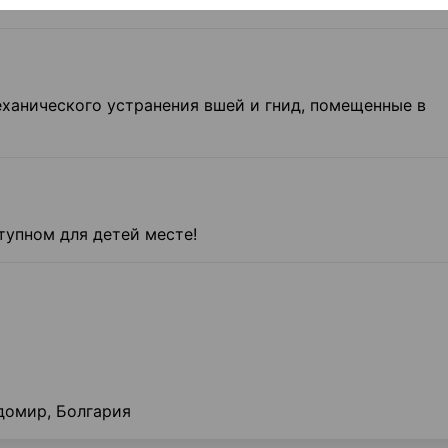
тов
еханического устранения вшей и гнид, помещенные в
тупном для детей месте!
адомир, Болгария