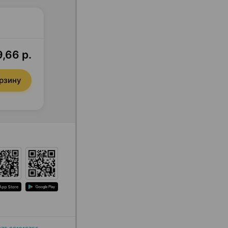
,66 р.
орзину