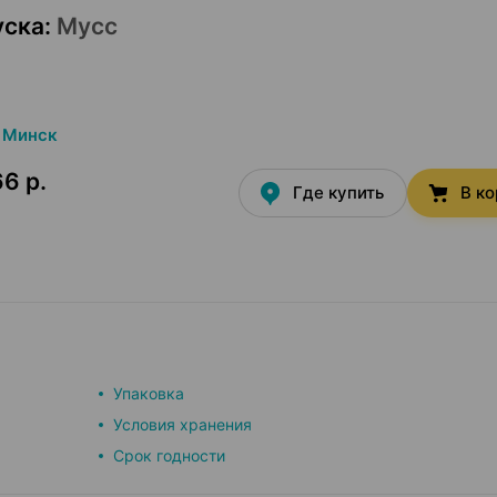
уска
:
Мусс
Минск
6 р.
Где купить
В к
Упаковка
Условия хранения
Срок годности