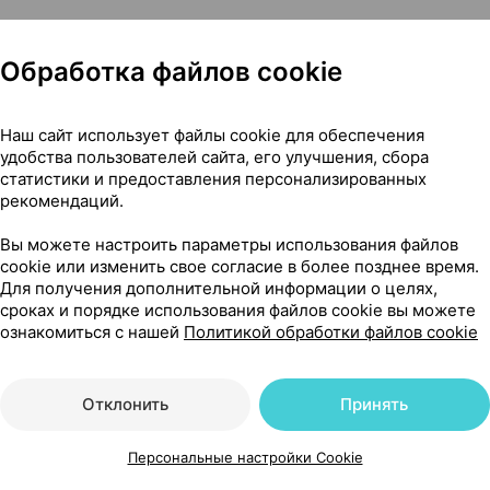
Обработка файлов cookie
токсичным педикулицидным средством для избавления
взрослых. Может быть использован в целях профилактик
имеет неприятного запаха, не склеивает волосы и не
Наш сайт использует файлы cookie для обеспечения
удобства пользователей сайта, его улучшения, сбора
пециальный удобный гребешок для механического устра
статистики и предоставления персонализированных
рекомендаций.
Вы можете настроить параметры использования файлов
cookie или изменить свое согласие в более позднее время.
Для получения дополнительной информации о целях,
расте до 1 года, беременных и кормящих женщин, а т
сроках и порядке использования файлов cookie вы можете
ю, имеющих различные кожные заболевания, или
ознакомиться с нашей
Политикой обработки файлов cookie
редства.
Отклонить
Принять
Персональные настройки Cookie