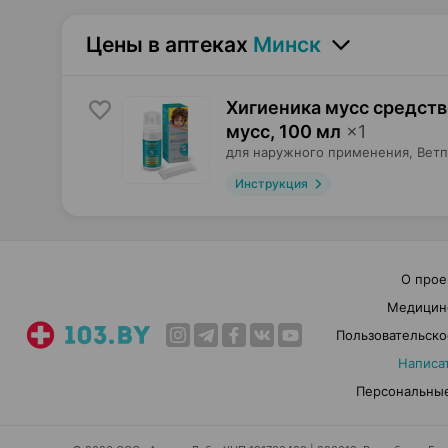
Цены в аптеках
Минск
Хигиеника мусс средст
мусс
,
100 мл
×
1
для наружного применения,
Вет
Инструкция
О прое
Медицин
Пользовательско
Написа
Персональные