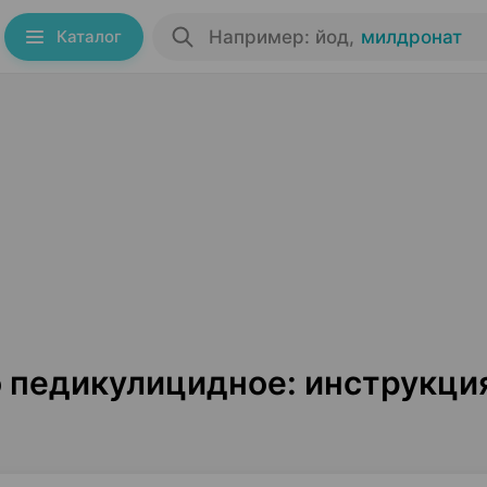
Каталог
Например: йод
,
милдронат
 педикулицидное: инструкци