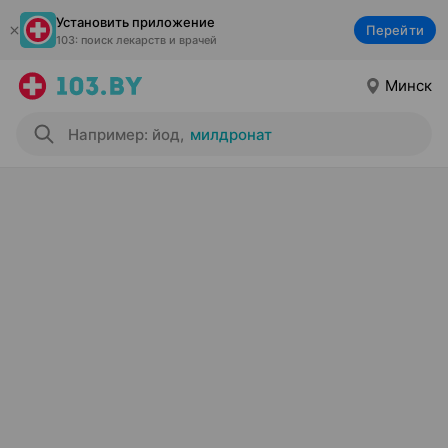
Установить приложение
Перейти
103: поиск лекарств и врачей
Минск
Например: йод
,
милдронат