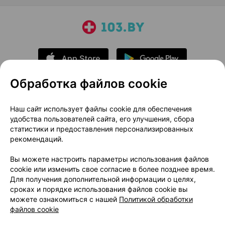
Обработка файлов cookie
О проекте
Новости проекта
Наш сайт использует файлы cookie для обеспечения
удобства пользователей сайта, его улучшения, сбора
Размещение рекламы
Медицинский маркетинг
статистики и предоставления персонализированных
Публичный договор
Доставка
рекомендаций.
Пользовательское соглашение
Вы можете настроить параметры использования файлов
Способы оплаты
Вакансии
Партнеры
cookie или изменить свое согласие в более позднее время.
Написать руководителю 103.by
Для получения дополнительной информации о целях,
сроках и порядке использования файлов cookie вы
Написать в поддержку
можете ознакомиться с нашей
Политикой обработки
Персональные настройки Cookie
файлов cookie
Обработка персональных данных