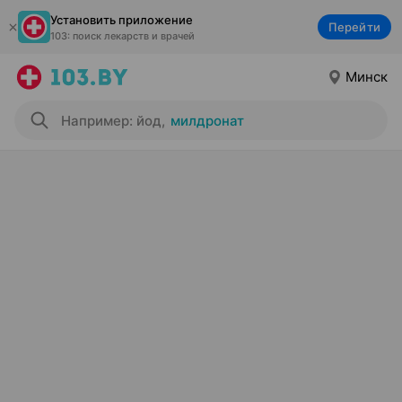
Установить приложение
Перейти
103: поиск лекарств и врачей
Минск
Например: йод
,
милдронат