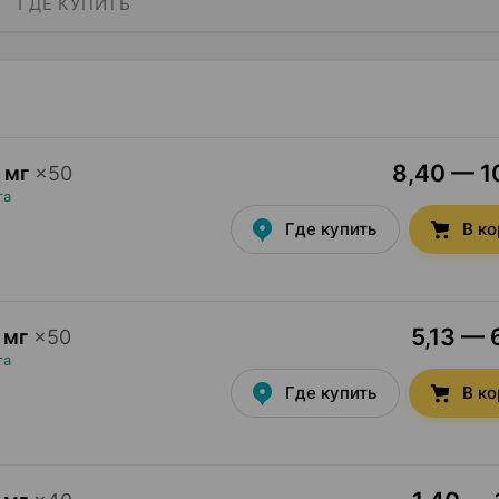
ГДЕ КУПИТЬ
8,40 — 10
 мг
×
50
та
Где купить
В к
5,13 — 
 мг
×
50
та
Где купить
В к