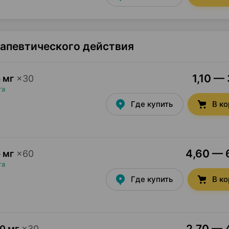
рапевтического действия
1,10 — 
 мг
×
30
та
Где купить
В к
4,60 — 6
 мг
×
60
та
Где купить
В к
2,70 — 4
0 мг
×
30