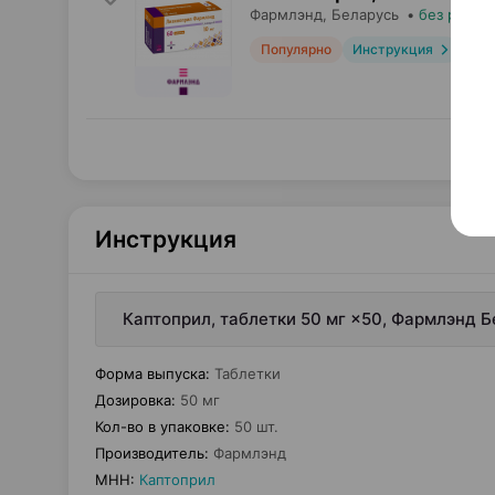
Фармлэнд
, Беларусь
•
без рецеп
Популярно
Инструкция
Инструкция
Каптоприл, таблетки 50 мг ×50, Фармлэнд 
Форма выпуска
:
Таблетки
Дозировка
:
50 мг
Кол-во в упаковке
:
50 шт.
Производитель
:
Фармлэнд
МНН
:
Каптоприл