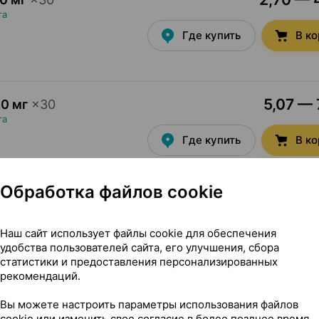
та
Где купить
В к
5,07 — 
0 мг
×
30
та
Где купить
В к
Обработка файлов cookie
10,26 — 14
0 мг
×
60
та
Наш сайт использует файлы cookie для обеспечения
Где купить
В к
удобства пользователей сайта, его улучшения, сбора
статистики и предоставления персонализированных
рекомендаций.
Вы можете настроить параметры использования файлов
6,84 — 8
0 мг
×
60
cookie или изменить свое согласие в более позднее время.