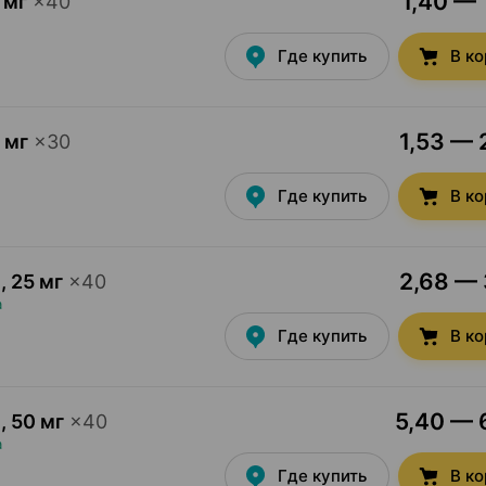
1,40 — 
 мг
×
40
Где купить
В к
1,53 — 
 мг
×
30
Где купить
В к
2,68 — 
и
,
25 мг
×
40
а
Где купить
В к
5,40 — 6
и
,
50 мг
×
40
а
Где купить
В к