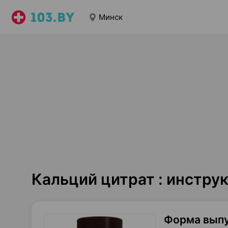
Минск
Кальций цитрат : инстру
Форма вып