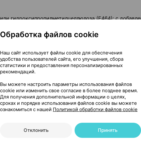
н или гидроксипропилметилцеллюлоза (Е464); с добавл
Обработка файлов cookie
Наш сайт использует файлы cookie для обеспечения
удобства пользователей сайта, его улучшения, сбора
гически активной добавки к пище - дополнительного
статистики и предоставления персонализированных
рекомендаций.
Вы можете настроить параметры использования файлов
cookie или изменить свое согласие в более позднее время.
Для получения дополнительной информации о целях,
сроках и порядке использования файлов cookie вы можете
ознакомиться с нашей
Политикой обработки файлов cookie
о 2 капсулы (массой 720мг) в день во время еды.
 необходимости прием можно повторить. Возможны по
Отклонить
Принять