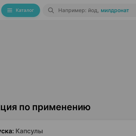
Каталог
Например: йод
,
милдронат
кция по применению
уска
:
Капсулы