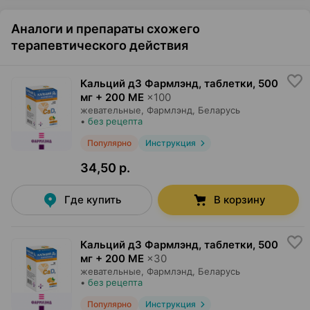
Аналоги и препараты схожего
терапевтического действия
Кальций д3 Фармлэнд, таблетки
,
500
мг + 200 МЕ
×
100
жевательные,
Фармлэнд
, Беларусь
•
без рецепта
Популярно
Инструкция
34,50 р.
Где купить
В корзину
Кальций д3 Фармлэнд, таблетки
,
500
мг + 200 МЕ
×
30
жевательные,
Фармлэнд
, Беларусь
•
без рецепта
Популярно
Инструкция