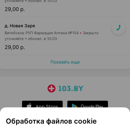
уточняйте
обновл. в 10:03
29,00 р.
д. Новая Заря
Витебское РУП Фармация Аптека №154
Закрыто
уточняйте
обновл. в 10:03
29,00 р.
Показать еще
Обработка файлов cookie