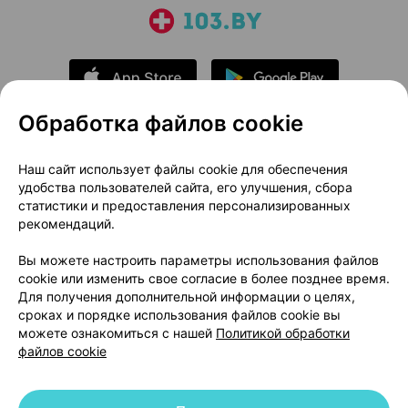
Обработка файлов cookie
О проекте
Новости проекта
Наш сайт использует файлы cookie для обеспечения
удобства пользователей сайта, его улучшения, сбора
Размещение рекламы
Медицинский маркетинг
статистики и предоставления персонализированных
Публичный договор
Доставка
рекомендаций.
Пользовательское соглашение
Вы можете настроить параметры использования файлов
Способы оплаты
Вакансии
Партнеры
cookie или изменить свое согласие в более позднее время.
Написать руководителю 103.by
Для получения дополнительной информации о целях,
сроках и порядке использования файлов cookie вы
Написать в поддержку
можете ознакомиться с нашей
Политикой обработки
Персональные настройки Cookie
файлов cookie
Обработка персональных данных