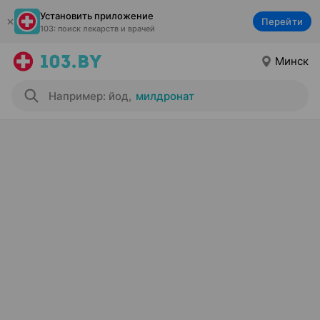
Установить приложение
Перейти
103: поиск лекарств и врачей
Минск
Например: йод
,
милдронат