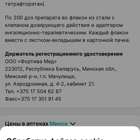
тетрафторэтан).
По 200 доз препарата во флакон из стали с
клапаном дозирующего действия и адаптером
ингаляционно-терапевтическим. Каждый флакон
вместе с листком-вкладышем в картонной пачке.
Держатель регистрационного удостоверения
ООО «Фортива Мед»
223012, Республика Беларусь, Минская обл.,
Минский р-н, г.п. Мачулищи,
ул. Аэродромная, д. 4-2, кабинет 21.
Тел. +375 17 504 62 87
Факс+375 17 301 91 45
Цены в аптеках
Минск