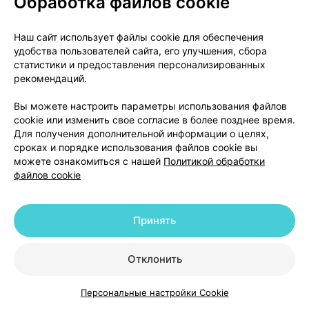
Обработка файлов cookie
Ипратерол-аэро, аэрозоль
,
20 мкг +
50 мкг / 1 доза 200 доз
×
1
для ингаляций,
Фортива Мед
, Беларусь
Наш сайт использует файлы cookie для обеспечения
•
по рецепту
удобства пользователей сайта, его улучшения, сбора
Инструкция
статистики и предоставления персонализированных
рекомендаций.
25,42 — 33,63 р.
Вы можете настроить параметры использования файлов
Где купить
В корзину
cookie или изменить свое согласие в более позднее время.
Для получения дополнительной информации о целях,
сроках и порядке использования файлов cookie вы
можете ознакомиться с нашей
Политикой обработки
файлов cookie
Аналоги
Беродуал н, аэрозоль
,
20 мкг + 50 мкг
Принять
/ 1 доза 10 мл
×
1
для ингаляций дозированный,
Берингер
Ингельхайм
, Германия
•
по рецепту
Отклонить
Инструкция
Персональные настройки Cookie
22,53 — 26,38 р.
Каталог
Корзина
Избранное
Профиль