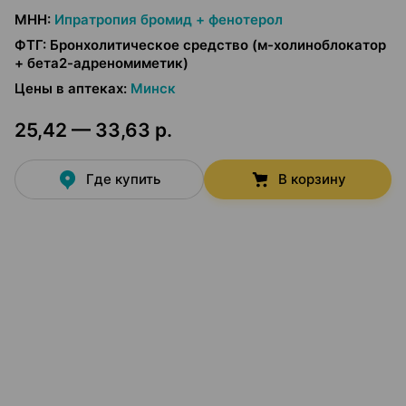
МНН
:
Ипратропия бромид + фенотерол
ФТГ
:
Бронхолитическое средство (м-холиноблокатор
+ бета2-адреномиметик)
Цены в аптеках
:
Минск
25,42 — 33,63 р.
Где купить
В корзину