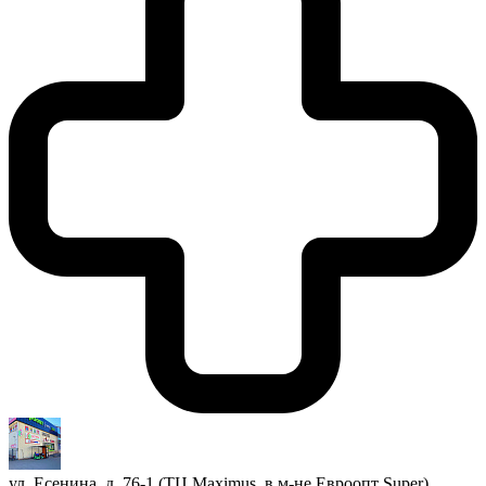
ул. Есенина, д. 76-1 (ТЦ Maximus, в м-не Евроопт Super)