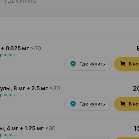
ГДЕ КУПИТЬ
 + 0.625 мг
×
30
 рецепта
Где купить
В к
2
сулы
,
8 мг + 2.5 мг
×
30
 рецепта
Где купить
В к
1
лы
,
4 мг + 1.25 мг
×
30
 рецепта