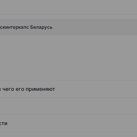
нскинтеркапс Беларусь
я чего его применяют
сти