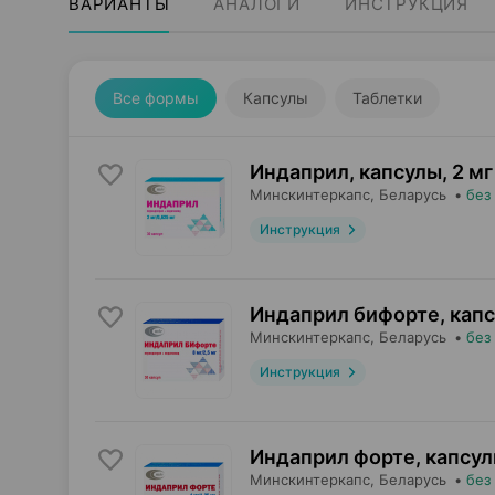
ВАРИАНТЫ
АНАЛОГИ
ИНСТРУКЦИЯ
Все формы
Капсулы
Таблетки
Индаприл, капсулы
,
2 мг
Минскинтеркапс
, Беларусь
•
без
Инструкция
Индаприл бифорте, кап
Минскинтеркапс
, Беларусь
•
без
Инструкция
Индаприл форте, капсу
Минскинтеркапс
, Беларусь
•
без