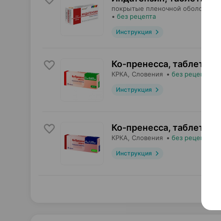
покрытые пленочной оболочкой,
•
без рецепта
Инструкция
Ко-пренесса, таблетки
,
КРКА
, Словения
•
без рецепта
Инструкция
Ко-пренесса, таблетки
,
КРКА
, Словения
•
без рецепта
Инструкция