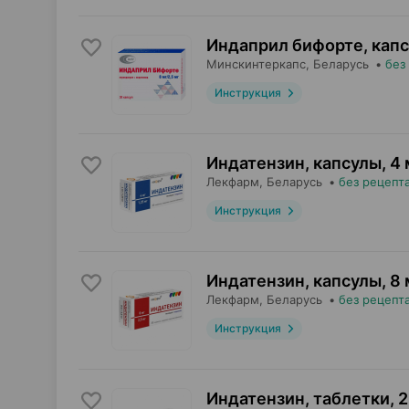
Индаприл бифорте, кап
Минскинтеркапс
, Беларусь
•
без
Инструкция
Индатензин, капсулы
,
4 
Лекфарм
, Беларусь
•
без рецепт
Инструкция
Индатензин, капсулы
,
8 
Лекфарм
, Беларусь
•
без рецепт
Инструкция
Индатензин, таблетки
,
2