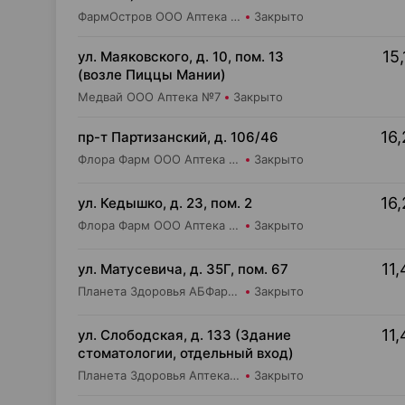
ФармОстров ООО Аптека №16 на Одинцова
Закрыто
15,
ул. Маяковского, д. 10, пом. 13
(возле Пиццы Мании)
Медвай ООО Аптека №7
Закрыто
16,
пр-т Партизанский, д. 106/46
Флора Фарм ООО Аптека №20
Закрыто
16,
ул. Кедышко, д. 23, пом. 2
Флора Фарм ООО Аптека №21
Закрыто
11,
ул. Матусевича, д. 35Г, пом. 67
Планета Здоровья АБФармация ИООО Аптека №21
Закрыто
11,
ул. Слободская, д. 133 (Здание
стоматологии, отдельный вход)
Планета Здоровья Аптека №28 ООО Аптека №5
Закрыто