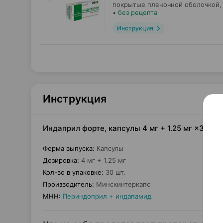
покрытые пленочной оболочкой,
•
без рецепта
Инструкция
Инструкция
Индаприл форте, капсулы 4 мг + 1.25 мг ×30, 
Форма выпуска
:
Капсулы
Дозировка
:
4 мг + 1.25 мг
Кол-во в упаковке
:
30 шт.
Производитель
:
Минскинтеркапс
МНН
:
Периндоприл + индапамид