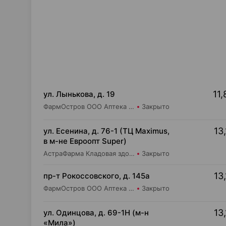
11,
ул. Лынькова, д. 19
ФармОстров ООО Аптека №7 на Лынькова
Закрыто
13,
ул. Есенина, д. 76-1 (ТЦ Maximus,
в м-не Евроопт Super)
АстраФарма Кладовая здоровья ООО Аптека №9
Закрыто
13,
пр-т Рокоссовского, д. 145а
ФармОстров ООО Аптека №9 на Рокоссовского
Закрыто
13,
ул. Одинцова, д. 69-1Н (м-н
«Мила»)