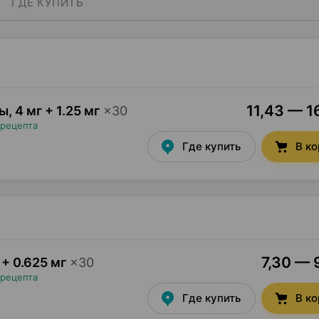
ГДЕ КУПИТЬ
11,43 — 1
лы
,
4 мг + 1.25 мг
×
30
 рецепта
Где купить
В к
7,30 — 
 + 0.625 мг
×
30
 рецепта
Где купить
В к