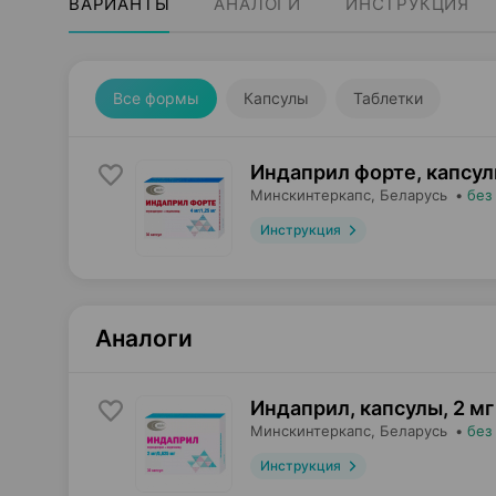
ВАРИАНТЫ
АНАЛОГИ
ИНСТРУКЦИЯ
Все формы
Капсулы
Таблетки
Индаприл форте, капсу
Минскинтеркапс
, Беларусь
•
без
Инструкция
Аналоги
Индаприл, капсулы
,
2 мг
Минскинтеркапс
, Беларусь
•
без
Инструкция