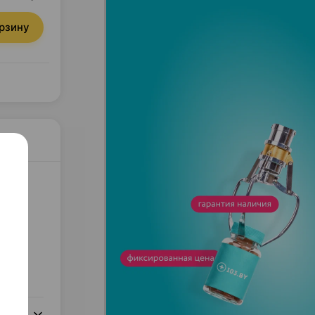
орзину