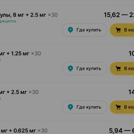
15,62 — 2
сулы
,
8 мг + 2.5 мг
×
30
 рецепта
Где купить
В к
1
мг + 1.25 мг
×
30
а
Где купить
В к
1
мг + 2.5 мг
×
30
а
Где купить
В к
5,94 — 6
 мг + 0.625 мг
×
30