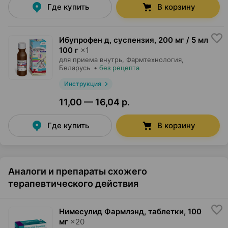
Где купить
В корзину
Ибупрофен д, суспензия
,
200 мг / 5 мл
100 г
×
1
для приема внутрь,
Фармтехнология
,
Беларусь
•
без рецепта
Инструкция
11,00 — 16,04 р.
Где купить
В корзину
Аналоги и препараты схожего
терапевтического действия
Нимесулид Фармлэнд, таблетки
,
100
мг
×
20