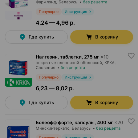
Фармлэнд
, Беларусь
•
без рецепта
Популярно
Инструкция
4,24 — 4,96 р.
Где купить
В корзину
Налгезин, таблетки
,
275 мг
×
10
покрытые пленочной оболочкой,
КРКА
,
Словения
•
без рецепта
Популярно
Инструкция
6,23 — 8,02 р.
Где купить
В корзину
Болеофф форте, капсулы
,
400 мг
×
20
Минскинтеркапс
, Беларусь
•
без рецепта
Популярно
Инструкция