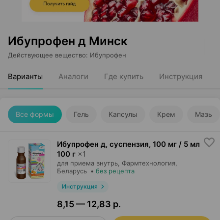
Ибупрофен д Минск
Действующее вещество
:
Ибупрофен
Варианты
Аналоги
Где купить
Инструкция
Все формы
Гель
Капсулы
Крем
Мазь
Ибупрофен д, суспензия
,
100 мг / 5 мл
100 г
×
1
для приема внутрь,
Фармтехнология
,
Беларусь
•
без рецепта
Инструкция
8,15 — 12,83 р.