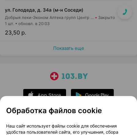
ул. Голодеда, д. 34а (м-н Соседи)
Добрыя леки-Эконом Аптека групп Центр ООО Аптека №81
Закрыто
1 шт.
обновл. в 20:03
23,50 р.
Показать еще
Обработка файлов cookie
О проекте
Новости проекта
Наш сайт использует файлы cookie для обеспечения
удобства пользователей сайта, его улучшения, сбора
Размещение рекламы
Медицинский маркетинг