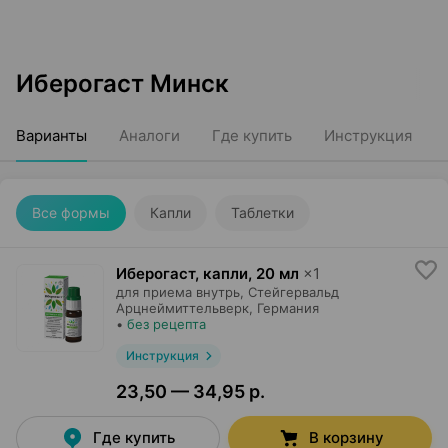
Иберогаст Минск
Варианты
Аналоги
Где купить
Инструкция
Все формы
Капли
Таблетки
Иберогаст, капли
,
20 мл
×
1
для приема внутрь,
Стейгервальд
Арцнеймиттельверк
, Германия
•
без рецепта
Инструкция
23,50 — 34,95 р.
Где купить
В корзину