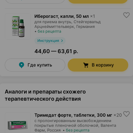
Иберогаст, капли
,
50 мл
×
1
для приема внутрь,
Стейгервальд
Арцнеймиттельверк
, Германия
•
без рецепта
Инструкция
44,60 — 63,61 р.
Где купить
В корзину
Аналоги и препараты схожего
терапевтического действия
Тримедат форте, таблетки
,
300 мг
×
20
с пролонгированным высвобождением
покрытые пленочной оболочкой,
Валента
Фарм
, Россия
•
без рецепта