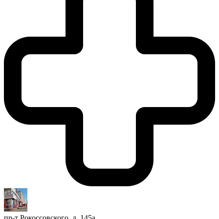
пр-т Рокоссовского, д. 145а