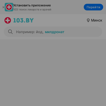
Установить приложение
Перейти
103: поиск лекарств и врачей
Минск
Например: йод
,
милдронат