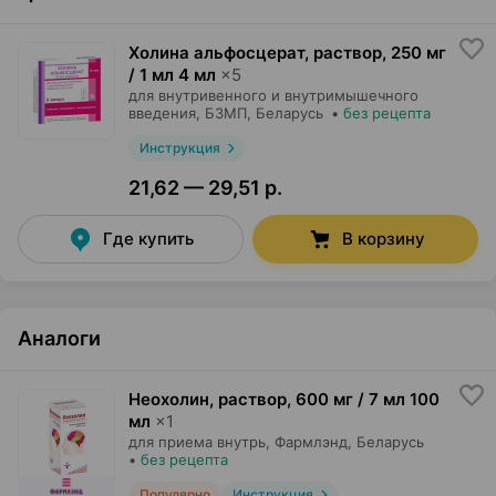
Холина альфосцерат, раствор
,
250 мг
/ 1 мл 4 мл
×
5
для внутривенного и внутримышечного
введения,
БЗМП
, Беларусь
•
без рецепта
Инструкция
21,62 — 29,51 р.
Где купить
В корзину
Аналоги
Неохолин, раствор
,
600 мг / 7 мл 100
мл
×
1
для приема внутрь,
Фармлэнд
, Беларусь
•
без рецепта
Популярно
Инструкция