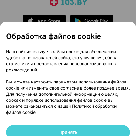
Обработка файлов cookie
О проекте
Новости проекта
Наш сайт использует файлы cookie для обеспечения
удобства пользователей сайта, его улучшения, сбора
Размещение рекламы
Медицинский маркетинг
статистики и предоставления персонализированных
Публичный договор
Доставка
рекомендаций.
Пользовательское соглашение
Вы можете настроить параметры использования файлов
Способы оплаты
Вакансии
Партнеры
cookie или изменить свое согласие в более позднее время.
Написать руководителю 103.by
Для получения дополнительной информации о целях,
сроках и порядке использования файлов cookie вы
Написать в поддержку
можете ознакомиться с нашей
Политикой обработки
Персональные настройки Cookie
файлов cookie
Обработка персональных данных
Принять