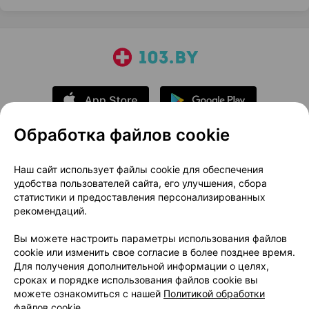
Обработка файлов cookie
О проекте
Новости проекта
Наш сайт использует файлы cookie для обеспечения
удобства пользователей сайта, его улучшения, сбора
Размещение рекламы
Медицинский маркетинг
статистики и предоставления персонализированных
Публичный договор
Доставка
рекомендаций.
Пользовательское соглашение
Вы можете настроить параметры использования файлов
Способы оплаты
Вакансии
Партнеры
cookie или изменить свое согласие в более позднее время.
Написать руководителю 103.by
Для получения дополнительной информации о целях,
сроках и порядке использования файлов cookie вы
Написать в поддержку
можете ознакомиться с нашей
Политикой обработки
Персональные настройки Cookie
файлов cookie