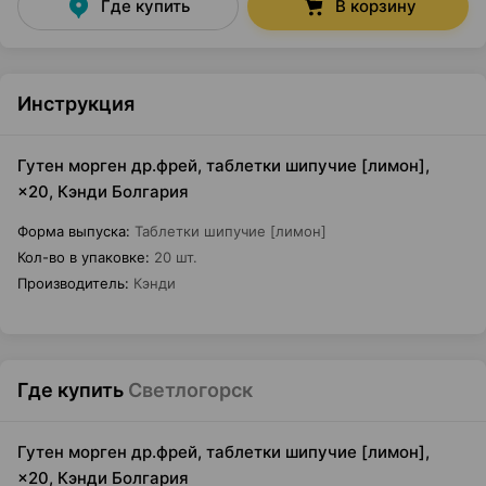
Где купить
В корзину
Инструкция
Гутен морген др.фрей, таблетки шипучие [лимон],
×20, Кэнди Болгария
Форма выпуска
:
Таблетки шипучие [лимон]
Кол-во в упаковке
:
20 шт.
Производитель
:
Кэнди
Где купить
Светлогорск
Гутен морген др.фрей, таблетки шипучие [лимон],
×20, Кэнди Болгария