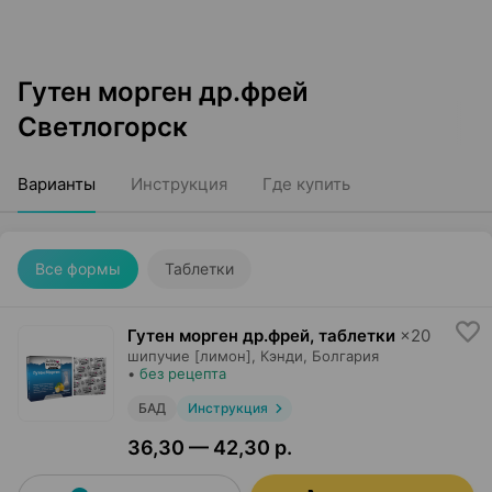
Гутен морген др.фрей
Светлогорск
Варианты
Инструкция
Где купить
Все формы
Таблетки
Гутен морген др.фрей, таблетки
×
20
шипучие [лимон],
Кэнди
, Болгария
•
без рецепта
БАД
Инструкция
36,30 — 42,30 р.