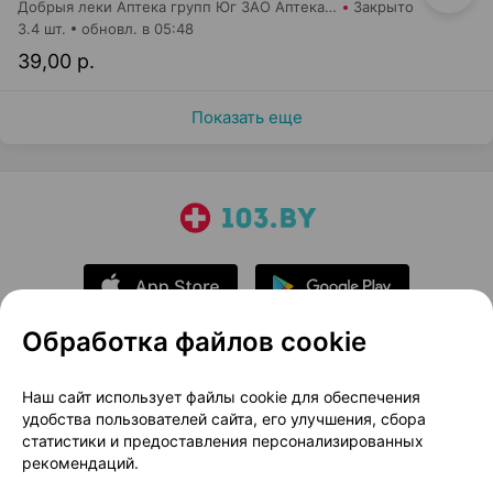
Добрыя леки Аптека групп Юг ЗАО Аптека №42
Закрыто
3.4 шт.
обновл. в 05:48
39,00 р.
Показать еще
Обработка файлов cookie
О проекте
Новости проекта
Наш сайт использует файлы cookie для обеспечения
удобства пользователей сайта, его улучшения, сбора
Размещение рекламы
Медицинский маркетинг
статистики и предоставления персонализированных
Публичный договор
Доставка
рекомендаций.
Пользовательское соглашение