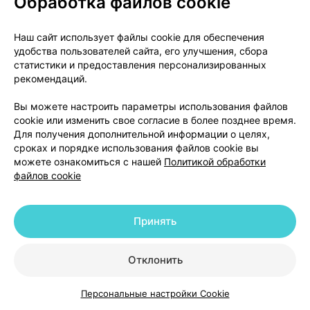
Обработка файлов cookie
Представительство ЗАО «Фармацевтический
завод ЭГИС» в Республике Армения
Наш сайт использует файлы cookie для обеспечения
0010, г. Ереван, ул. Анрапетутян, дом 67, 4 этаж.
удобства пользователей сайта, его улучшения, сбора
Телефон: +374-10-574509, +374-10-574686.
статистики и предоставления персонализированных
Электронная почта: info@egis.am
рекомендаций.
Прочие источники информации
Подробные сведения о препарате содержатся на
Вы можете настроить параметры использования файлов
cookie или изменить свое согласие в более позднее время.
веб-сайте Союза еес.eaeunion.org/
Для получения дополнительной информации о целях,
сроках и порядке использования файлов cookie вы
можете ознакомиться с нашей
Политикой обработки
Цены в аптеках
Минск
файлов cookie
Грандаксин, таблетки
,
50 мг
×
20
Принять
Эгис
, Венгрия
•
по рецепту
Инструкция
Отклонить
17,42 — 29,13 р.
Персональные настройки Cookie
Каталог
Корзина
Избранное
Профиль
Где купить
В корзину