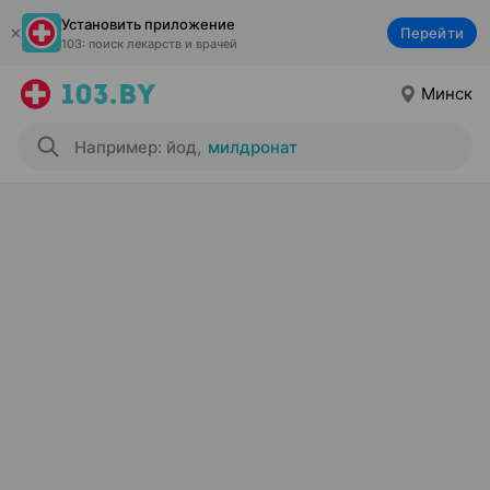
Установить приложение
Перейти
103: поиск лекарств и врачей
Минск
Например: йод
,
милдронат