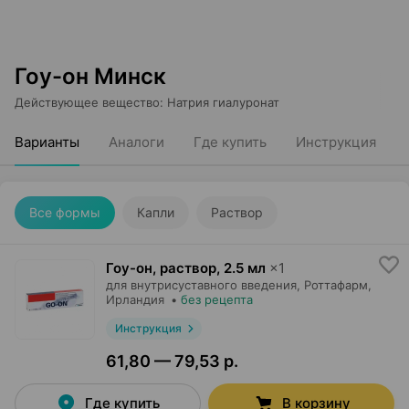
Гоу-он Минск
Действующее вещество
:
Натрия гиалуронат
Варианты
Аналоги
Где купить
Инструкция
Все формы
Капли
Раствор
Гоу-он, раствор
,
2.5 мл
×
1
для внутрисуставного введения,
Роттафарм
,
Ирландия
•
без рецепта
Инструкция
61,80 — 79,53 р.
Где купить
В корзину