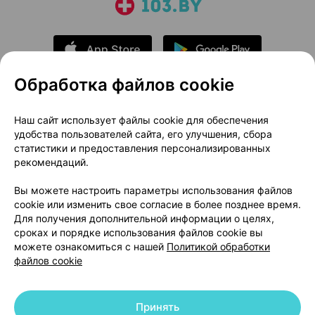
Обработка файлов cookie
О проекте
Новости проекта
Наш сайт использует файлы cookie для обеспечения
удобства пользователей сайта, его улучшения, сбора
Размещение рекламы
Медицинский маркетинг
статистики и предоставления персонализированных
Публичный договор
Доставка
рекомендаций.
Пользовательское соглашение
Вы можете настроить параметры использования файлов
Способы оплаты
Вакансии
Партнеры
cookie или изменить свое согласие в более позднее время.
Написать руководителю 103.by
Для получения дополнительной информации о целях,
сроках и порядке использования файлов cookie вы
Написать в поддержку
можете ознакомиться с нашей
Политикой обработки
Персональные настройки Cookie
файлов cookie
Обработка персональных данных
Принять