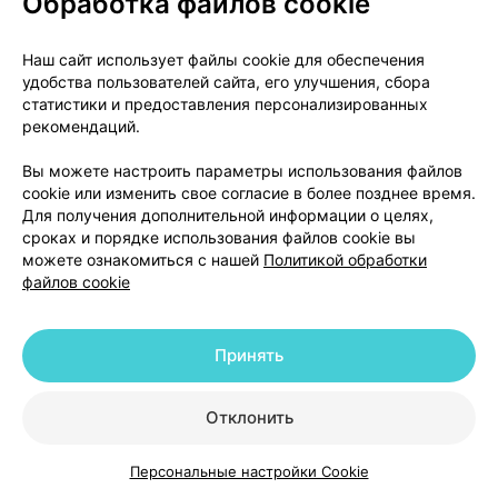
Обработка файлов cookie
значимость этого взаимодействия мала.
Допустимо принимать стероидные или
Наш сайт использует файлы cookie для обеспечения
нестероидные противовоспалительные средства
удобства пользователей сайта, его улучшения, сбора
одновременно с глюкозамином.
статистики и предоставления персонализированных
рекомендаций.
Хондроитина сульфат
Взаимодействия с другими лекарственными
Вы можете настроить параметры использования файлов
средствами не описаны.
cookie или изменить свое согласие в более позднее время.
Для получения дополнительной информации о целях,
сроках и порядке использования файлов cookie вы
Применение при беременности и кормлении
можете ознакомиться с нашей
Политикой обработки
грудью
файлов cookie
В связи с отсутствием достаточных клинических
данных о применении глюкозамина у беременных
Принять
женщин или выделении с грудным молоком,
применение лекарственного средства в период
Отклонить
беременности и грудного вскармливания не
рекомендуется.
Персональные настройки Cookie
Каталог
Корзина
Избранное
Профиль