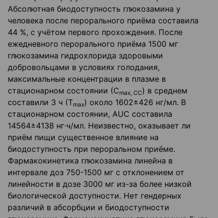
Абсолютная биодоступность глюкозамина у
человека после перорального приёма составила
44 %, с учётом первого прохождения. После
ежедневного перорального приёма 1500 мг
глюкозамина гидрохлорида здоровыми
добровольцами в условиях голодания,
максимальные концентрации в плазме в
стационарном состоянии (С
) в среднем
max
,
СС
составили 3 ч (Т
) около 1602±426 нг/мл. В
max
стационарном состоянии, AUC составила
14564±4138 нг∙ч/мл. Неизвестно, оказывает ли
приём пищи существенное влияние на
биодоступность при пероральном приёме.
Фармакокинетика глюкозамина линейна в
интервале доз 750-1500 мг с отклонением от
линейности в дозе 3000 мг из-за более низкой
биологической доступности. Нет гендерных
различий в абсорбции и биодоступности