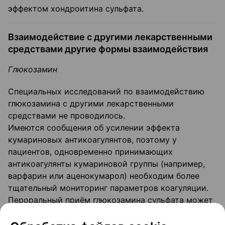
эффектом хондроитина сульфата.
Взаимодействие с другими лекарственными
средствами другие формы взаимодействия
Глюкозамин
Специальных исследований по взаимодействию
глюкозамина с другими лекарственными
средствами не проводилось.
Имеются сообщения об усилении эффекта
кумариновых антикоагулянтов, поэтому у
пациентов, одновременно принимающих
антикоагулянты кумариновой группы (например,
варфарин или аценокумарол) необходим более
тщательный мониторинг параметров коагуляции.
Пероральный приём глюкозамина сульфата может
увеличивать всасывание тетрациклинов в
желудочно-кишечном тракте, однако клиническая