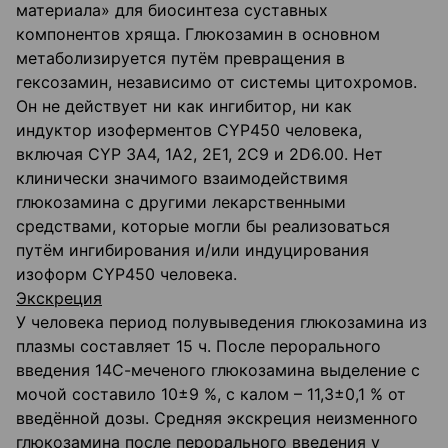
материала» для биосинтеза суставных
компонентов хряща. Глюкозамин в основном
метаболизируется путём превращения в
гексозамин, независимо от системы цитохромов.
Он не действует ни как ингибитор, ни как
индуктор изоферментов CYP450 человека,
включая CYP 3A4, 1A2, 2E1, 2C9 и 2D6.00. Нет
клинически значимого взаимодействимя
глюкозамина с другими лекарственными
средствами, которые могли бы реализоваться
путём ингибирования и/или индуцирования
изоформ CYP450 человека.
Экскреция
У человека период полувыведения глюкозамина из
плазмы составляет 15 ч. После перорального
введения 14С-меченого глюкозамина выделение с
мочой составило 10±9 %, с калом – 11,3±0,1 % от
введённой дозы. Средняя экскреция неизменного
глюкозамина после перорального введения у