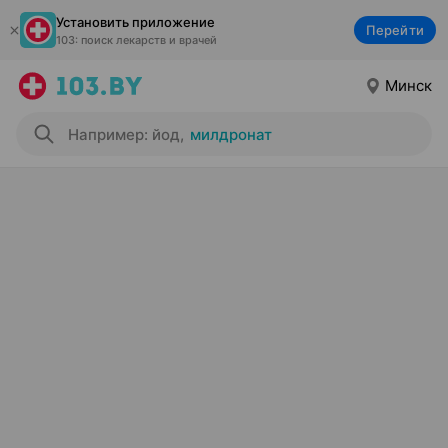
Установить приложение
Перейти
103: поиск лекарств и врачей
Минск
Например: йод
,
милдронат