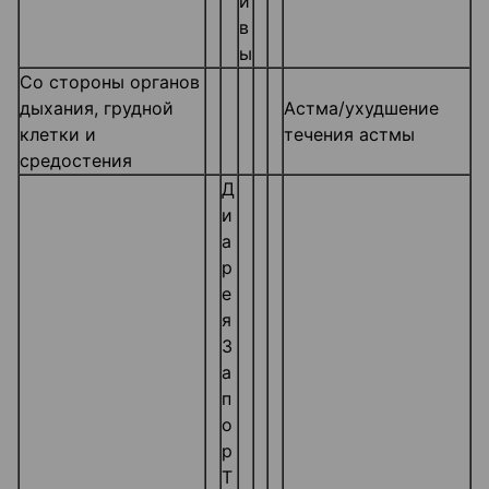
и
в
ы
Со стороны органов
дыхания, грудной
Астма/ухудшение
клетки и
течения астмы
средостения
Д
и
а
р
е
я
З
а
п
о
р
Т