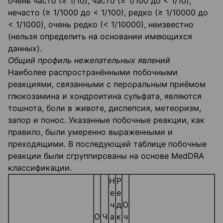
очень часто (≥ 1/10), часто (≥ 1/100 до < 1/10),
нечасто (≥ 1/1000 до < 1/100), редко (≥ 1/10000 до
< 1/1000), очень редко (< 1/10000), неизвестно
(нельзя определить на основании имеющихся
данных).
Общий профиль нежелательных явлений
Наиболее распространёнными побочными
реакциями, связанными с пероральным приёмом
глюкозамина и хондроитина сульфата, являются
тошнота, боли в животе, диспепсия, метеоризм,
запор и понос. Указанные побочные реакции, как
правило, были умеренно выраженными и
преходящими. В последующей таблице побочные
реакции были сгруппированы на основе MedDRA
классификации.
Н
Р
е
е
ч
д
О
О
Ч
а
к
ч