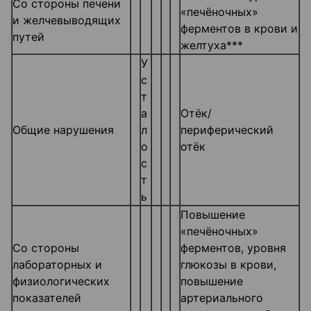
Со стороны печени
«печёночных»
и желчевыводящих
ферментов в крови и
путей
желтуха***
У
с
т
а
Отёк/
Общие нарушения
л
периферический
о
отёк
с
т
ь
Повышение
«печёночных»
Со стороны
ферментов, уровня
лабораторных и
глюкозы в крови,
физиологических
повышение
показателей
артериального