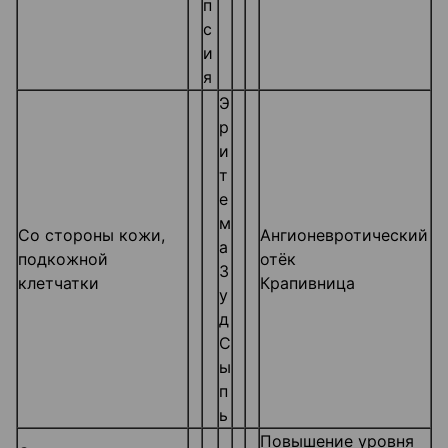
п
с
и
я
Э
р
и
т
е
м
Со стороны кожи,
Ангионевротический
а
подкожной
отёк
З
клетчатки
Крапивница
у
д
С
ы
п
ь
Повышение уровня