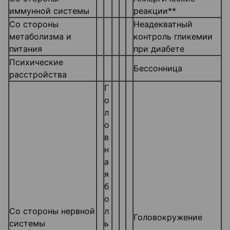
иммунной системы
реакции**
Со стороны
Неадекватный
метаболизма и
контроль гликемии
питания
при диабете
Психические
Бессонница
расстройства
Г
о
л
о
в
н
а
я
б
о
Со стороны нервной
л
Головокружение
системы
ь