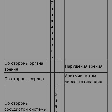
С
о
н
л
и
в
о
с
т
ь
Со стороны органа
Нарушения зрения
зрения
Аритмии, в том
Со стороны сердца
числе, тахикардия
П
р
и
Со стороны
л
сосудистой системы