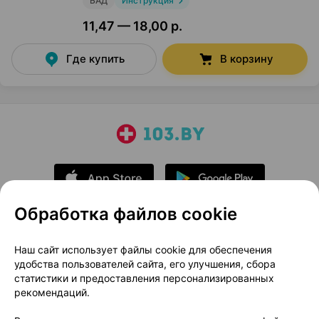
БАД
Инструкция
11,47 — 18,00 р.
Где купить
В корзину
Обработка файлов cookie
О проекте
Новости проекта
Наш сайт использует файлы cookie для обеспечения
удобства пользователей сайта, его улучшения, сбора
Размещение рекламы
Медицинский маркетинг
статистики и предоставления персонализированных
Публичный договор
Доставка
рекомендаций.
Пользовательское соглашение