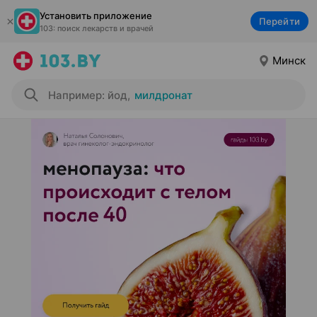
Установить приложение
Перейти
103: поиск лекарств и врачей
Минск
Например: йод
,
милдронат