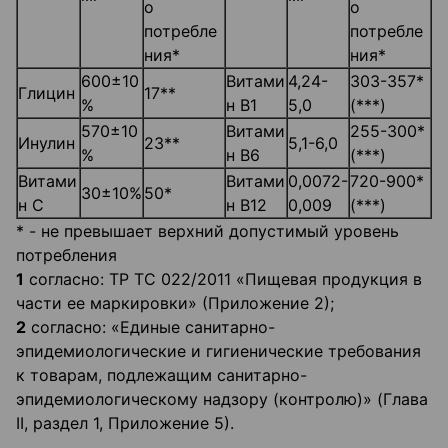
о
о
потребле
потребле
ния*
ния*
600±10
Витами
4,24-
303-357*
Глицин
17**
%
н В1
5,0
(***)
570±10
Витами
255-300*
Инулин
23**
5,1-6,0
%
н В6
(***)
Витами
Витами
0,0072-
720-900*
30±10%
50*
н С
н В12
0,009
(***)
* - не превышает верхний допустимый уровень
потребления
1
согласно: ТР ТС 022/2011 «Пищевая продукция в
части ее маркировки» (Приложение 2);
2
согласно: «Единые санитарно-
эпидемиологические и гигиенические требования
к товарам, подлежащим санитарно-
эпидемиологическому надзору (контролю)» (Глава
II, раздел 1, Приложение 5).