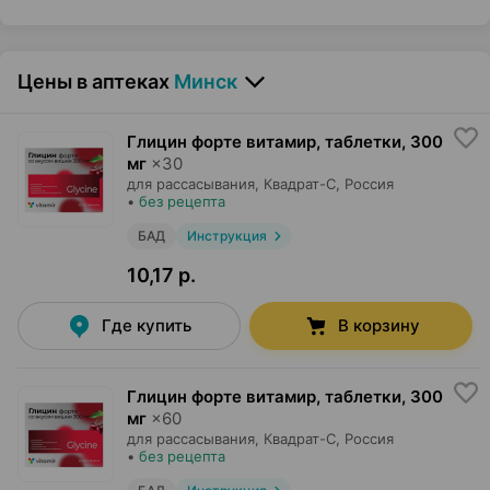
Цены в аптеках
Минск
Глицин форте витамир, таблетки
,
300
мг
×
30
для рассасывания,
Квадрат-С
, Россия
•
без рецепта
БАД
Инструкция
10,17 р.
Где купить
В корзину
Глицин форте витамир, таблетки
,
300
мг
×
60
для рассасывания,
Квадрат-С
, Россия
•
без рецепта