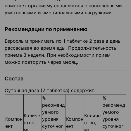
помогает организму справляться с повышенными
умственными и эмоциональными нагрузками.
Рекомендации по применению
Взрослым принимать по 1 таблетке 2 раза в день,
рассасывая во время еды. Продолжительность
приема 3 недели. При необходимости прием
можно повторить через месяц.
Состав
Суточная доза (2 таблетка) содержит:
%
%
рекоменд
рекоменд
уемого
уемого
Количе
Количе
Компон
уровня
Компон
уровня
ство,
ство,
ент
суточног
ент
суточног
мг
мг