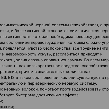
расимпатической нервной системы (спокойствие), а пр
ется, и более активной становится симпатическая нер
нная активность, которая необходима человеку для ре
им состоянием перевозбуждения, которым сложно упр
 появляется чувство беспокойства, все труднее найти
е, невозможность уснуть, расслабиться приводят к
акого уровня сложно справиться самому. Во всем мир
 глицин - как нелекарственное средство, способствую
ряжения, причем в значительных количествах.
 B6, B12 в таком соотношении, как они существуют в п
центральную и периферическую нервную систему,
 нервных волокон, помогают противодействовать стр
собствует быстрому достижению эффекта:
и;
яжения;