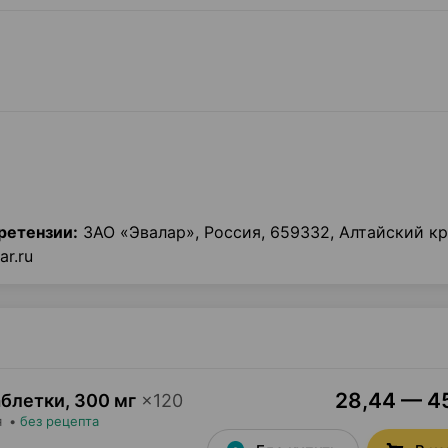
ретензии:
ЗАО «Эвалар», Россия, 659332, Алтайский кра
ar.ru
28,44 — 45
аблетки
,
300 мг
×
120
я
•
без рецепта