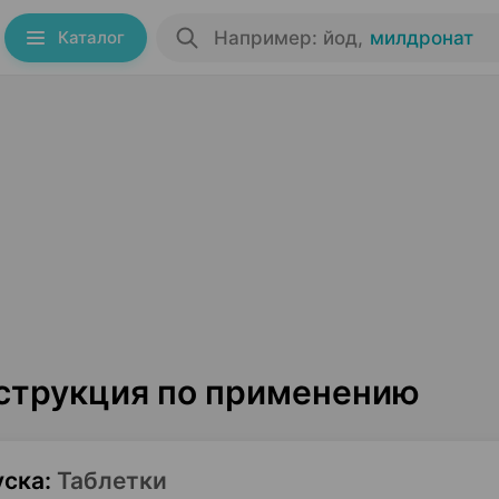
Каталог
Например: йод
,
милдронат
нструкция по применению
уска
:
Таблетки