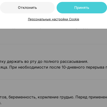
Отклонить
Принять
Персональные настройки Cookie
ивной добавки к пище - источника глицина, дополните
етку держать во рту до полного рассасывания.
сяца. При необходимости после 10-дневного перерыва 
ов, беременность, кормление грудью. Перед примене
.