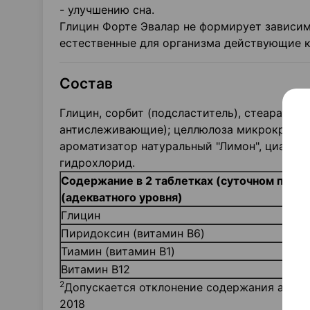
- улучшению сна.
Глицин Форте Эвалар не формирует зависим
естественные для организма действующие 
Состав
Глицин, сорбит (подсластитель), стеарат к
антислеживающие); целлюлоза микрокриста
ароматизатор натуральный "Лимон", цианок
гидрохлорид.
Содержание в 2 таблетках (суточном прием
(адекватного уровня)
Глицин
Пиридоксин (витамин B6)
Тиамин (витамин B1)
Витамин B12
2
Допускается отклонение содержания активн
2018