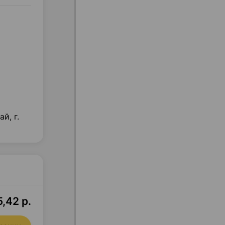
й, г.
,42 р.