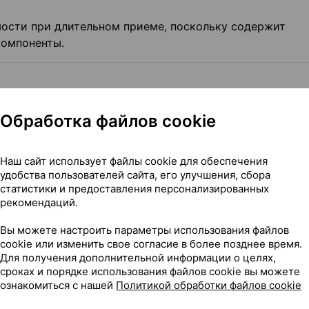
ости при длительном приеме, поскольку содержит
компоненты.
альция и диоксид кремния аморфный (агенты
Обработка файлов cookie
ллическая (носитель), лимонный сок порошкообразный
обаламин (витамин В12), пиридоксина гидрохлорид, ти
Наш сайт использует файлы cookie для обеспечения
удобства пользователей сайта, его улучшения, сбора
е) и % от рекомендуемого уровня суточного потребл
статистики и предоставления персонализированных
рекомендаций.
600 мг
17%
Вы можете настроить параметры использования файлов
2
6 мг
300%
cookie или изменить свое согласие в более позднее время.
2
5 мг
357%
Для получения дополнительной информации о целях,
2
9 мкг
300%
сроках и порядке использования файлов cookie вы можете
ознакомиться с нашей
Политикой обработки файлов cookie
ых компонентов в соответствии с ТУ 10.89.19-340-214