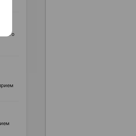
льного
прием
нием