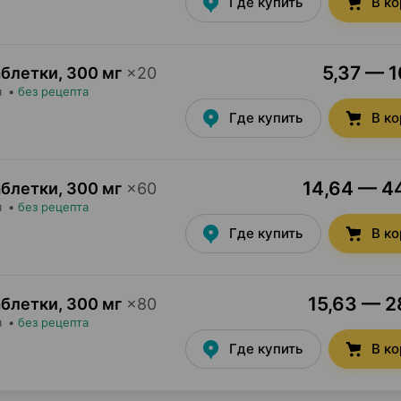
Где купить
В к
5,37 — 1
аблетки
,
300 мг
×
20
я
•
без рецепта
Где купить
В к
14,64 — 44
аблетки
,
300 мг
×
60
я
•
без рецепта
Где купить
В к
15,63 — 28
аблетки
,
300 мг
×
80
я
•
без рецепта
Где купить
В к