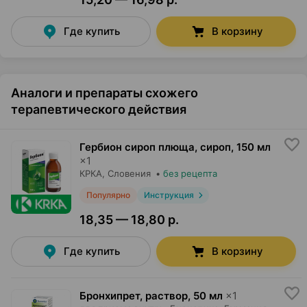
Где купить
В корзину
Аналоги и препараты схожего
терапевтического действия
Гербион сироп плюща, сироп
,
150 мл
×
1
КРКА
, Словения
•
без рецепта
Популярно
Инструкция
18,35 — 18,80 р.
Где купить
В корзину
Бронхипрет, раствор
,
50 мл
×
1