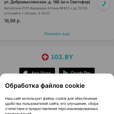
ул. Добромыслянская, д. 18Б (м-н Светофор)
Витебское РУП Фармация Аптека №403
до 20:00
уточняйте
обновл. в 16:03
16,98 р.
Показать еще
Обработка файлов cookie
О проекте
Новости проекта
Наш сайт использует файлы cookie для обеспечения
удобства пользователей сайта, его улучшения, сбора
Размещение рекламы
Медицинский маркетинг
статистики и предоставления персонализированных
Публичный договор
Доставка
рекомендаций.