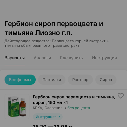
Гербион сироп первоцвета и
тимьяна Лиозно г.п.
Действующее вещество
:
Первоцвета корней экстракт +
тимьяна обыкновенного травы экстракт
Варианты
Аналоги
Где купить
Инструкция
Все формы
Пастилки
Раствор
Сироп
Гербион сироп первоцвета и тимьяна,
сироп
,
150 мл
×
1
КРКА
, Словения
•
без рецепта
Инструкция
15,20 — 16,98 р.