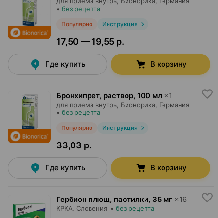
для приема внутрь,
Бионорика
, Германия
•
без рецепта
Популярно
Инструкция
17,50 — 19,55 р.
Где купить
В корзину
Бронхипрет, раствор
,
100 мл
×
1
для приема внутрь,
Бионорика
, Германия
•
без рецепта
Популярно
Инструкция
33,03 р.
Где купить
В корзину
Гербион плющ, пастилки
,
35 мг
×
16
КРКА
, Словения
•
без рецепта