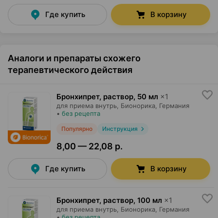
Где купить
В корзину
Аналоги и препараты схожего
терапевтического действия
Бронхипрет, раствор
,
50 мл
×
1
для приема внутрь,
Бионорика
, Германия
•
без рецепта
Популярно
Инструкция
8,00 — 22,08 р.
Где купить
В корзину
Бронхипрет, раствор
,
100 мл
×
1
для приема внутрь,
Бионорика
, Германия
•
без рецепта