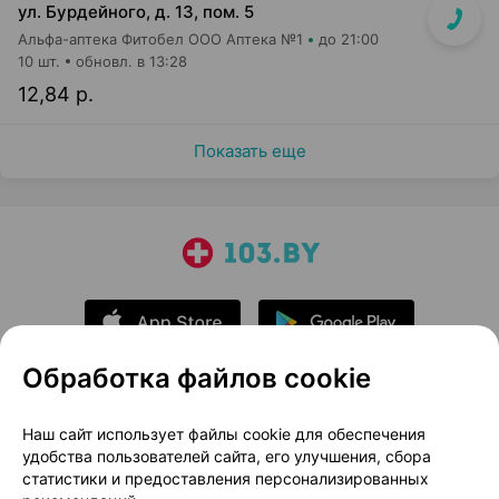
ул. Бурдейного, д. 13, пом. 5
Альфа-аптека Фитобел ООО Аптека №1
до 21:00
10 шт.
обновл. в 13:28
12,84 р.
Показать еще
Обработка файлов cookie
О проекте
Новости проекта
Наш сайт использует файлы cookie для обеспечения
удобства пользователей сайта, его улучшения, сбора
Размещение рекламы
Медицинский маркетинг
статистики и предоставления персонализированных
Публичный договор
Доставка