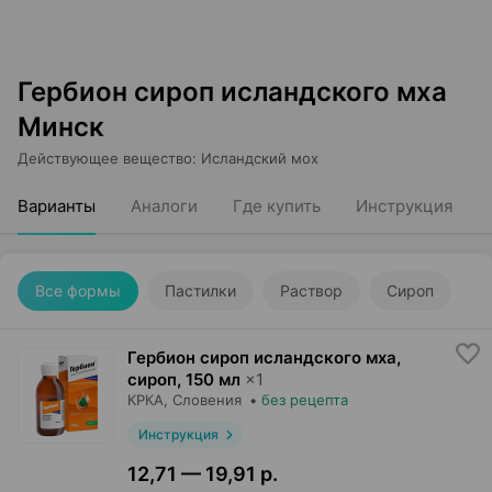
Гербион сироп исландского мха
Минск
Действующее вещество
:
Исландский мох
Варианты
Аналоги
Где купить
Инструкция
Все формы
Пастилки
Раствор
Сироп
Гербион сироп исландского мха,
сироп
,
150 мл
×
1
КРКА
, Словения
•
без рецепта
Инструкция
12,71 — 19,91 р.