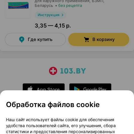
для наружного применения,
БЗМП
,
Беларусь
•
без рецепта
Инструкция
3,35 — 4,15 р.
Где купить
В корзину
Обработка файлов cookie
О проекте
Новости проекта
Наш сайт использует файлы cookie для обеспечения
удобства пользователей сайта, его улучшения, сбора
Размещение рекламы
Медицинский маркетинг
статистики и предоставления персонализированных