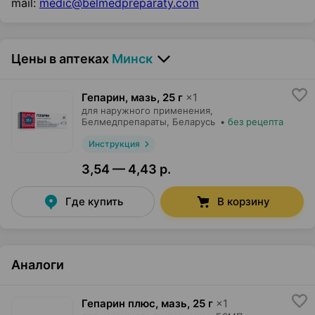
mail:
medic@belmedpreparaty.com
Цены в аптеках
Минск
Гепарин, мазь
,
25 г
×
1
для наружного применения,
Белмедпрепараты
, Беларусь
•
без рецепта
Инструкция
3,54 — 4,43 р.
Где купить
В корзину
Аналоги
Гепарин плюс, мазь
,
25 г
×
1