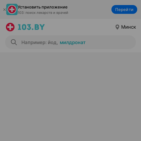
Установить приложение
Перейти
103: поиск лекарств и врачей
Минск
Например: йод
,
милдронат