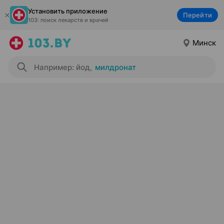
Установить приложение
Перейти
103: поиск лекарств и врачей
Минск
Например: йод
,
милдронат