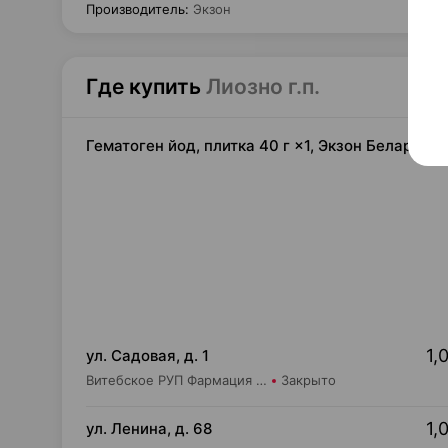
Производитель
:
Экзон
Где купить
Лиозно г.п.
Гематоген йод, плитка 40 г ×1, Экзон Беларусь
1,
ул. Садовая, д. 1
Витебское РУП Фармация Аптека №190
Закрыто
1,
ул. Ленина, д. 68