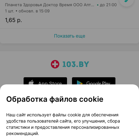
Планета Здоровья Доктор Время ООО Аптека №41
до 21:00
1 шт.
обновл. в 15:09
1,65 р.
Показать еще
Обработка файлов cookie
О проекте
Новости проекта
Наш сайт использует файлы cookie для обеспечения
удобства пользователей сайта, его улучшения, сбора
Размещение рекламы
Медицинский маркетинг
статистики и предоставления персонализированных
Публичный договор
Доставка
рекомендаций.