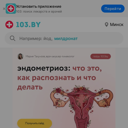
Установить приложение
Перейти
103: поиск лекарств и врачей
Минск
Например: йод
,
милдронат