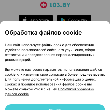
Обработка файлов cookie
О проекте
Новости проекта
Наш сайт использует файлы cookie для обеспечения
удобства пользователей сайта, его улучшения, сбора
Размещение рекламы
Медицинский маркетинг
статистики и предоставления персонализированных
Публичный договор
Доставка
рекомендаций.
Пользовательское соглашение
Вы можете настроить параметры использования файлов
Способы оплаты
Вакансии
Партнеры
cookie или изменить свое согласие в более позднее время.
Написать руководителю 103.by
Для получения дополнительной информации о целях,
сроках и порядке использования файлов cookie вы
Написать в поддержку
можете ознакомиться с нашей
Политикой обработки
Персональные настройки Cookie
файлов cookie
Обработка персональных данных