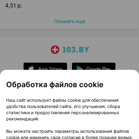
4,51 р.
Показать еще
Обработка файлов cookie
О проекте
Новости проекта
Наш сайт использует файлы cookie для обеспечения
удобства пользователей сайта, его улучшения, сбора
Размещение рекламы
Медицинский маркетинг
статистики и предоставления персонализированных
Публичный договор
Доставка
рекомендаций.
Пользовательское соглашение
Вы можете настроить параметры использования файлов
Способы оплаты
Вакансии
Партнеры
cookie или изменить свое согласие в более позднее время.