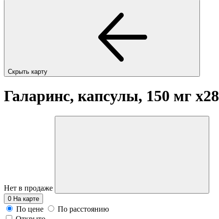
Скрыть карту
Галаринс, капсулы, 150 мг
x28
Нет в продаже
0
На карте
По цене
По расстоянию
Открыто