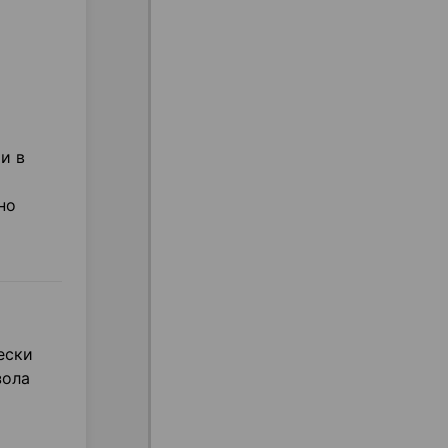
и в
но
ески
зола