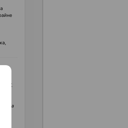
на
райне
ка,
um, Т.
assezia