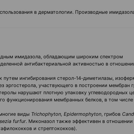
спользования в дерматологии. Производные имидазола
водным имидазола, обладающим широким спектром
еделенной антибактериальной активностью в отношени
к путем ингибирования стерол-14-диметилазы, изофер
ез эргостерола, участвующего в построении мембран г
теролы нарушают плотную упаковку углеводородных ц
го функционирования мембранных белков, в том числе
 многие виды
Trichophyton, Epidermophyton
, грибов
Cand
ezia furfur
. Миконазол также эффективен в отношении
афилококков и стрептококков).