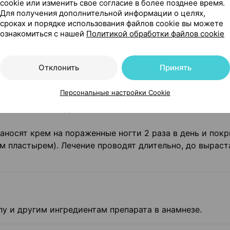
cookie или изменить свое согласие в более позднее время.
Для получения дополнительной информации о целях,
сроках и порядке использования файлов cookie вы можете
ознакомиться с нашей
Политикой обработки файлов cookie
Отклонить
Принять
м и тщательно высушенную кожу и слегка втирают в
ром и вечером. Курс продолжают до полного исчезнове
Персональные настройки Cookie
ющих дней после исчезновения всех зон поражения с ц
жительность курса - 2-6 недель.
аносят крем на пораженные ногти 2 раза в день и пок
 пластырем). Лечение проводят длительно, до выраст
у и другим ингредиентам препарата в анамнезе.