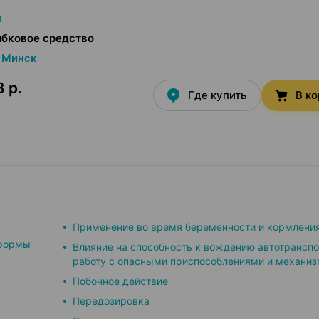
л
ибковое средство
Минск
 р.
Где купить
В к
Применение во время беременности и кормлени
 формы
Влияние на способность к вождению автотранспо
работу с опасными приспособлениями и механи
Побочное действие
Передозировка