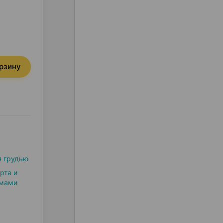
орзину
я грудью
рта и
змами