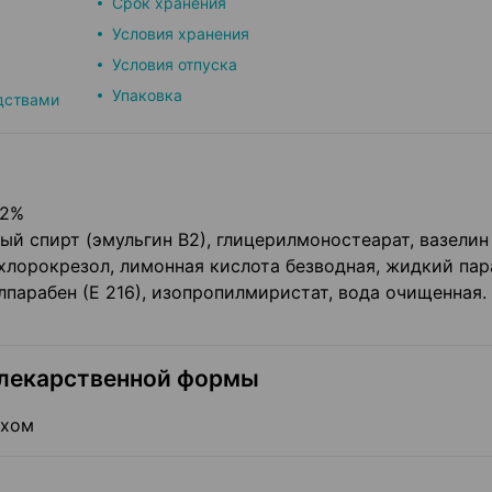
Срок хранения
Условия хранения
Условия отпуска
Упаковка
дствами
 2%
й спирт (эмульгин В2), глицерилмоностеарат, вазелин
хлорокрезол, лимонная кислота безводная, жидкий пар
лпарабен (Е 216), изопропилмиристат, вода очищенная.
 лекарственной формы
ахом