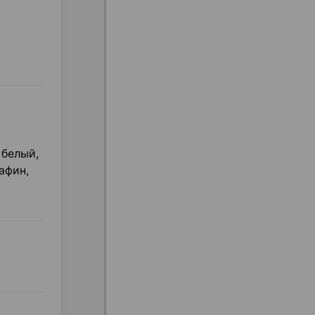
 белый,
афин,