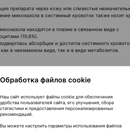
ция препарата через кожу или слизистые незначитель
овение миконазола в системный кровоток также носит к
иконазола находится в плазме в связанном виде с
цитами (10,6%).
подверглась абсорбции и достигла системного кровото
ак в неизменном виде, так и в виде метаболитов.
Обработка файлов cookie
ichophyton
(в т.ч.
Т. rubrum, Т. mentagrophytes, Т. verrucos
porum canis;
Наш сайт использует файлы cookie для обеспечения
удобства пользователей сайта, его улучшения, сбора
riasis versicolor
), вызванный
Pityrosporum orbiculare (Mal
статистики и предоставления персонализированных
рекомендаций.
жения кожи.
Вы можете настроить параметры использования файлов
 смешанные грибковобактериальные поражения ногтей.