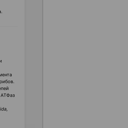
.
и
мента
рибов.
епей
 АТФаз
ida,