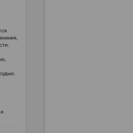
тся
енения,
сти.
ью,
рудью.
 и