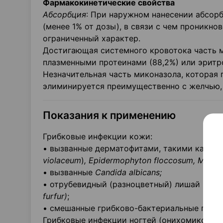
Фармакокинетические свойства
Абсорбция
: При наружном нанесении абсорб
(менее 1% от дозы), в связи с чем проникн
ограниченный характер.
Достигающая системного кровотока часть м
плазменными протеинами (88,2%) или эритро
Незначительная часть миконазола, которая 
элиминируется преимущественно с желчью, к
Показания к применению
Грибковые инфекции кожи:
• вызванные дерматофитами, такими как
Tr
violaceum
)
, Epidermophyton floccosum, Micros
• вызванные
Candida albicans;
• отрубевидный (разноцветный) лишай (
Pity
furfur)
;
• смешанные грибково-бактериальные пора
Грибковые инфекции ногтей (онихомикоз) и