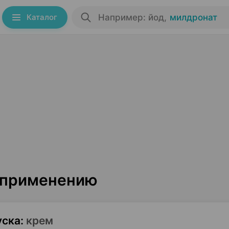
Каталог
Например: йод
,
милдронат
о применению
уска
:
крем