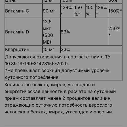
Цинк
12 мг
100%
80%
129%
150
100
129%
Витамин С
90 мг
150%*
*
%*
%
*
12,5
мкг
250%
Витамин D
83%
(500
*
МЕ)
Кверцетин
10 мг
33%
Допускаются отклонения в соответствии с ТУ
10.89.19-169-21428156-2020.
*Не превышает верхний допустимый уровень
суточного потребления.
Количество белков, жиров, углеводов и
энергетическая ценность в расчете на суточный
прием составляет менее 2 процентов величин,
отражающих суточную потребность взрослого
человека в белках, жирах, углеводах и энергии.