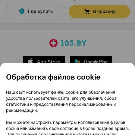
Где купить
В корзину
Обработка файлов cookie
О проекте
Новости проекта
Наш сайт использует файлы cookie для обеспечения
удобства пользователей сайта, его улучшения, сбора
Размещение рекламы
Медицинский маркетинг
статистики и предоставления персонализированных
Публичный договор
Доставка
рекомендаций.
Пользовательское соглашение
Вы можете настроить параметры использования файлов
Способы оплаты
Вакансии
Партнеры
cookie или изменить свое согласие в более позднее время.
Написать руководителю 103.by
Для получения дополнительной информации о целях,