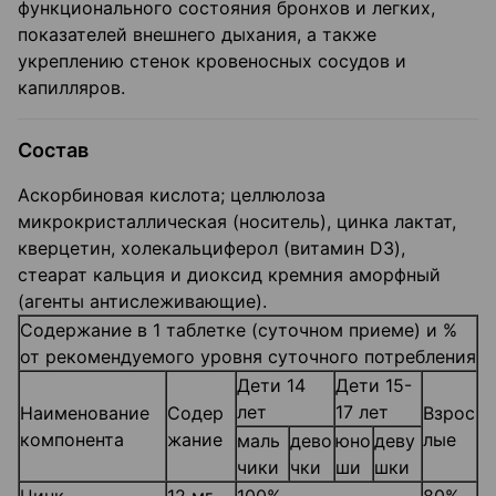
функционального состояния бронхов и легких,
показателей внешнего дыхания, а также
укреплению стенок кровеносных сосудов и
капилляров.
Состав
Аскорбиновая кислота; целлюлоза
микрокристаллическая (носитель), цинка лактат,
кверцетин, холекальциферол (витамин D3),
стеарат кальция и диоксид кремния аморфный
(агенты антислеживающие).
Содержание в 1 таблетке (суточном приеме) и %
от рекомендуемого уровня суточного потребления
Дети 14
Дети 15-
лет
17 лет
Наименование
Содер
Взрос
компонента
жание
лые
маль
дево
юно
деву
чики
чки
ши
шки