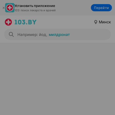
Установить приложение
Перейти
103: поиск лекарств и врачей
Минск
Например: йод
,
милдронат