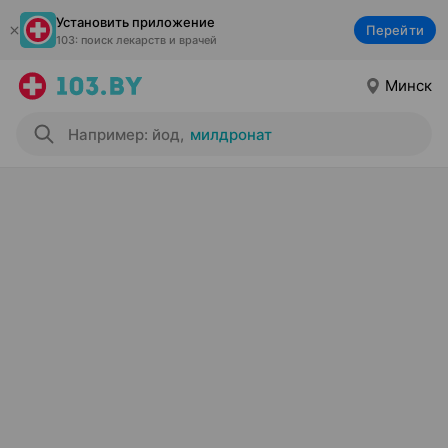
Установить приложение
Перейти
103: поиск лекарств и врачей
Минск
Например: йод
,
милдронат