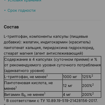
Условия хранения
Срок годности
Состав
L-триптофан, компоненты капсулы (пищевые
добавки): желатин, индигокармин (краситель)
пантотенат кальция, пиридоксина гидрохлорид,
стеарат магния (агент антислеживающий)
Содержание в 4 капсулах (суточном приеме) и %
от рекомендуемого уровня суточного потребления
(адекватного уровня)
1
2
L-триптофан, не менее
1000 мг
125%
Пантотеновая кислота, не
2
12 мг
200%
1
менее
1
2
Витамин B
, не менее
4 мг
200%
6
1
В соответствии с ТУ 10.89.19-519-21428156-2017.