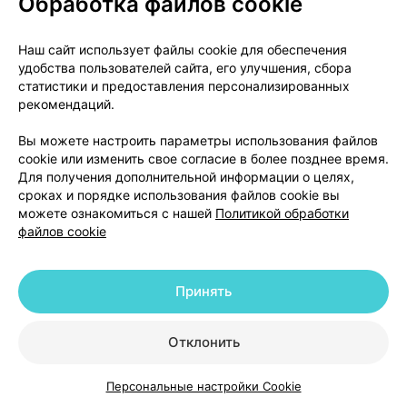
Обработка файлов cookie
О проекте
Новости проекта
Наш сайт использует файлы cookie для обеспечения
удобства пользователей сайта, его улучшения, сбора
Размещение рекламы
Медицинский маркетинг
статистики и предоставления персонализированных
Публичный договор
Доставка
рекомендаций.
Пользовательское соглашение
Вы можете настроить параметры использования файлов
Способы оплаты
Вакансии
Партнеры
cookie или изменить свое согласие в более позднее время.
Написать руководителю 103.by
Для получения дополнительной информации о целях,
сроках и порядке использования файлов cookie вы
Написать в поддержку
можете ознакомиться с нашей
Политикой обработки
Персональные настройки Cookie
файлов cookie
Обработка персональных данных
Принять
© 2026 ООО «Артокс Лаб», УНП 191700409 | 220012, Республика Беларусь,
г. Минск, улица Толбухина, 2, пом. 16 | help@103.by
|
Служба поддержки
+375 291212755
Отклонить
Персональные настройки Cookie
Каталог
Корзина
Избранное
Профиль