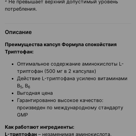
2
Не превышает верхний допустимый уровень
потребления.
Описание
Преимущества капсул Формула спокойствия
Триптофан:
Оптимальное содержание аминокислоты L-
триптофан (500 мг в 2 капсулах)
Действие L-триптофана усилено витаминами
В
, В
5
6
Выгодная цена
Гарантированно высокое качество:
произведен по международному стандарту
GMP
Как работают ингредиенты:
L-триптофан
– незаменимая аминокислота,