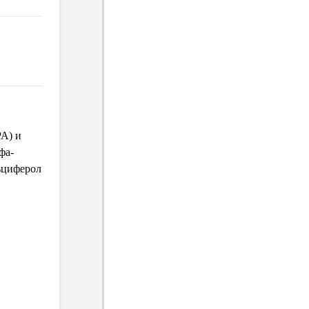
PA) и
фа-
льциферол