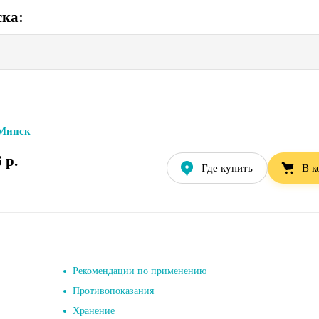
ска
:
Минск
 р.
Где купить
В к
Рекомендации по применению
Противопоказания
Хранение