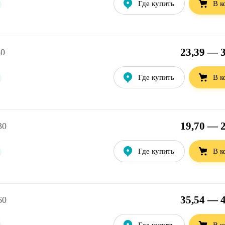
Где купить
В к
23,39 — 3
30
Где купить
В к
19,70 — 2
30
Где купить
В к
35,54 — 4
60