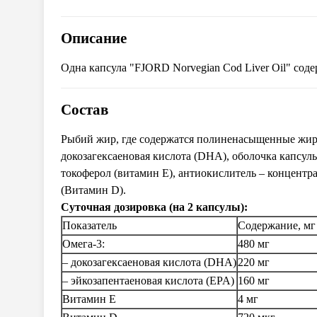
Описание
Одна капсула "FJORD Norvegian Cod Liver Oil" соде
Состав
Рыбий жир, где содержатся полиненасыщенные жирны
докозагексаеновая кислота (DHA), оболочка капсул
токоферол (витамин Е), антиокислитель – концентр
(Витамин D).
Суточная дозировка (на 2 капсулы):
Показатель
Содержание, м
Омега-3:
480 мг
– докозагексаеновая кислота (DHA)
220 мг
– эйкозапентаеновая кислота (EPA)
160 мг
Витамин Е
4 мг