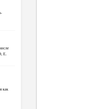
о-
числе
D, Е.
я как