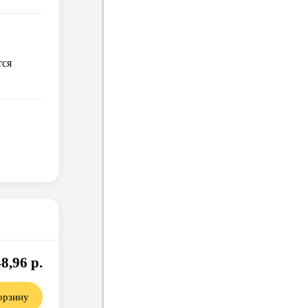
тся
8,96 р.
орзину