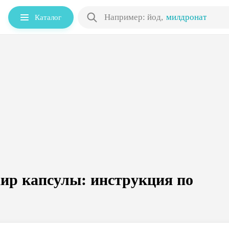
Например: йод
,
милдронат
Каталог
ир капсулы: инструкция по