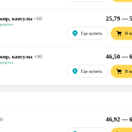
25,79 — 5
жир, капсулы
×
60
 рецепта
Где купить
В к
46,50 — 6
жир, капсулы
×
90
 рецепта
Где купить
В к
46,92 — 6
60