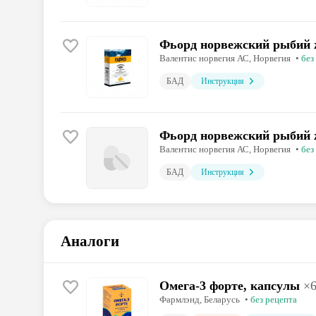
Фьорд норвежский рыбий 
Валентис норвегия АС
, Норвегия
•
без
БАД
Инструкция
Фьорд норвежский рыбий 
Валентис норвегия АС
, Норвегия
•
без
БАД
Инструкция
Аналоги
Омега-3 форте, капсулы
×
Фармлэнд
, Беларусь
•
без рецепта