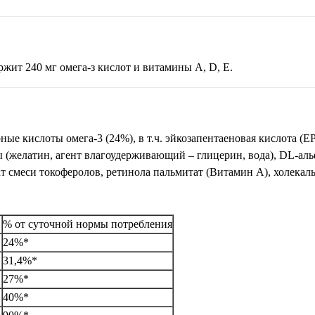
ржит 240 мг омега-з кислот и витамины А, D, Е.
е кислоты омега-3 (24%), в т.ч. эйкозапентаеновая кислота (E
ы (желатин, агент влагоудерживающий – глицерин, вода), DL-аль
ат смеси токоферолов, ретинола пальмитат (Витамин А), холека
г
% от суточной нормы потребления
24%*
31,4%*
27%*
40%*