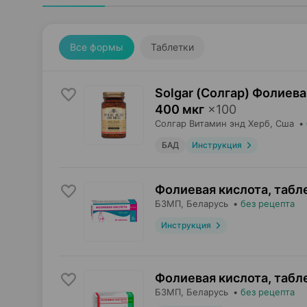
Все формы
Таблетки
Solgar (Солгар) Фолиева
400 мкг
×
100
Солгар Витамин энд Херб
, Сша
•
БАД
Инструкция
Фолиевая кислота, табл
БЗМП
, Беларусь
•
без рецепта
Инструкция
Фолиевая кислота, табл
БЗМП
, Беларусь
•
без рецепта