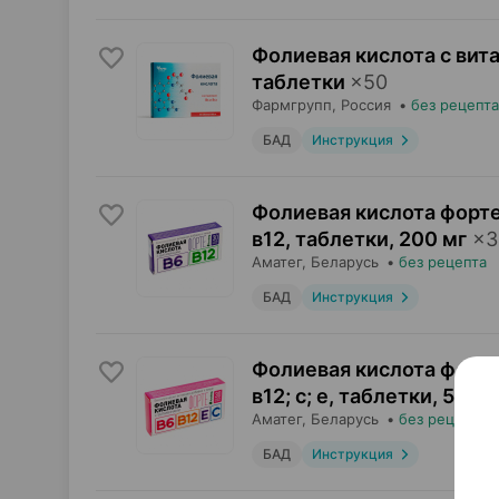
Фолиевая кислота с вита
таблетки
×
50
Фармгрупп
, Россия
•
без рецепта
БАД
Инструкция
Фолиевая кислота форте
в12, таблетки
,
200 мг
×
3
Аматег
, Беларусь
•
без рецепта
БАД
Инструкция
Фолиевая кислота форте
в12; с; е, таблетки
,
500 м
Аматег
, Беларусь
•
без рецепта
БАД
Инструкция