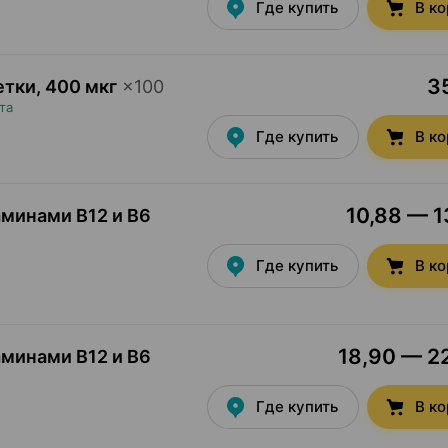
Где купить
В к
35
етки
,
400 мкг
×
100
та
Где купить
В к
10,88 — 1
аминами B12 и B6
Где купить
В к
18,90 — 22
аминами B12 и B6
Где купить
В к