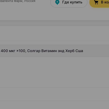
Валента Фарм
, Россия
Где купить
В к
и 400 мкг ×100, Солгар Витамин энд Херб Сша