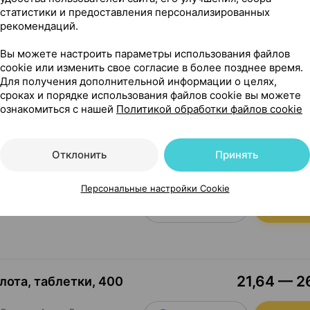
статистики и предоставления персонализированных
 с йодом, таблетки
,
рекомендаций.
Где купить
В к
Вы можете настроить параметры использования файлов
cookie или изменить свое согласие в более позднее время.
Для получения дополнительной информации о целях,
сроках и порядке использования файлов cookie вы можете
ознакомиться с нашей
Политикой обработки файлов cookie
Отклонить
Принять
7,54 — 1
лота, таблетки
,
400
Персональные настройки Cookie
Валента Фарм
, Россия
Где купить
В к
21,64 — 26
лота, таблетки
,
400