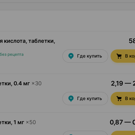
58
я кислота, таблетки
,
без рецепта
Где купить
В к
2,19 — 
етки
,
0.4 мг
×
30
Где купить
В к
0,87 — 0
етки
,
1 мг
×
50