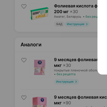
Фолиевая кислота форте
200 мг
×
30
Аматег
, Беларусь
•
без рецепта
БАД
Инструкция
Аналоги
9 месяцев фолиевая кис
мкг
×
30
покрытые пленочной оболочкой,
•
без рецепта
Инструкция
9 месяцев фолиевая кис
мкг
×
90