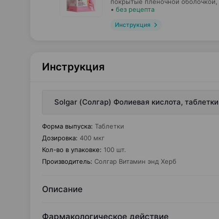
покрытые пленочной оболочкой,
•
без рецепта
Инструкция
Инструкция
Solgar (Солгар) Фолиевая кислота, таблетк
Форма выпуска
:
Таблетки
Дозировка
:
400 мкг
Кол-во в упаковке
:
100 шт.
Производитель
:
Солгар Витамин энд Херб
Описание
Фармакологическое действие