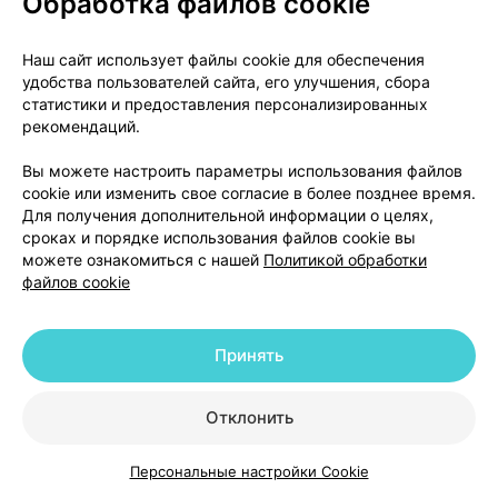
Обработка файлов cookie
Данный препарат является антибактериальным
средством, его применение должно быть
Наш сайт использует файлы cookie для обеспечения
ограничено временем, необходимым, по мнению
удобства пользователей сайта, его улучшения, сбора
врача, для устранения инфекции. При
статистики и предоставления персонализированных
необходимости продолжить муколитическую
рекомендаций.
терапию следует назначить препарат, содержащий
Вы можете настроить параметры использования файлов
только ацетилцистеин.
cookie или изменить свое согласие в более позднее время.
Для получения дополнительной информации о целях,
Препарат Флуимуцил®-антибиотик ИТ производят
сроках и порядке использования файлов cookie вы
путем этерификации и солеобразования
можете ознакомиться с нашей
Политикой обработки
тиамфеникола, поэтому меры предосторожности,
файлов cookie
предусмотренные для этого антибиотика,
относятся также и к данному препарату, с учетом,
Принять
в частности, того факта, что инъекции
тиамфеникола могут вызвать преходящие
гематологические изменения (особенно
Отклонить
замедление эритропоэза, такие как
ретикулоцитопения и анемия, либо, реже,
Персональные настройки Cookie
Каталог
Корзина
Избранное
Профиль
лейкопения и тромбоцитопения). Такие изменения