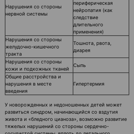
периферическая
Нарушения со стороны
нейропатия (как
нервной системы
следствие
длительного
применения)
Нарушения со стороны
Тошнота, рвота,
желудочно-кишечного
диарея
тракта
Нарушения со стороны
Сыпь
кожи и подкожных тканей
Общие расстройства и
нарушения в месте
Гипертермия
введения
У новорожденных и недоношенных детей может
развиться синдром, начинающийся со вздутия
живота и «бледного цианоза», возможно развитие
тяжелых нарушений со стороны сердечно-
сосудистой системы, вплоть до летального