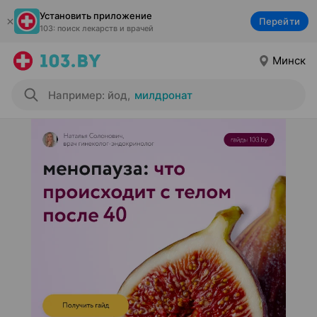
Установить приложение
Перейти
103: поиск лекарств и врачей
Минск
Например: йод
,
милдронат