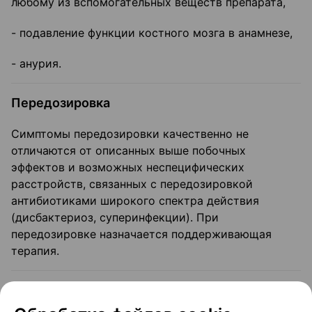
любому из вспомогательных веществ препарата,
- подавление функции костного мозга в анамнезе,
- анурия.
Передозировка
Симптомы передозировки качественно не
отличаются от описанных выше побочных
эффектов и возможных неспецифических
расстройств, связанных с передозировкой
антибиотиками широкого спектра действия
(дисбактериоз, суперинфекции). При
передозировке назначается поддерживающая
терапия.
Меры предосторожности