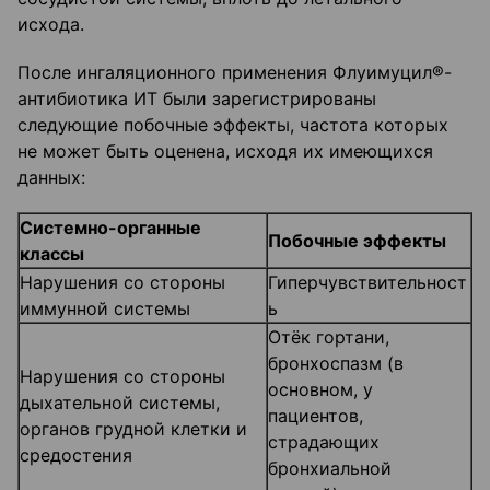
исхода.
После ингаляционного применения Флуимуцил®-
антибиотика ИТ были зарегистрированы
следующие побочные эффекты, частота которых
не может быть оценена, исходя их имеющихся
данных:
Системно-органные
Побочные эффекты
классы
Нарушения co стороны
Гиперчувствительност
иммунной системы
ь
Отёк гортани,
бронхоспазм (в
Нарушения со стороны
основном, у
дыхательной системы,
пациентов,
органов грудной клетки и
страдающих
средостения
бронхиальной