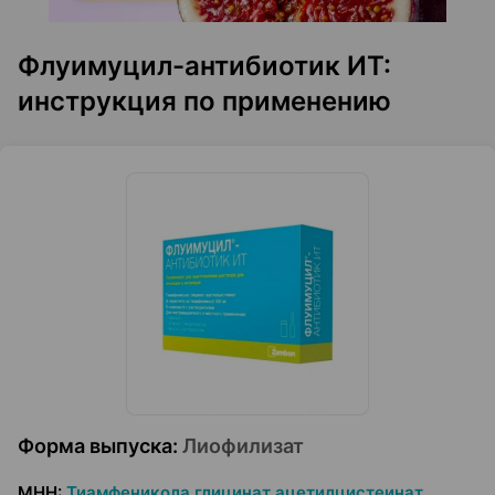
Флуимуцил-антибиотик ИТ:
инструкция по применению
Форма выпуска
:
Лиофилизат
МНН
:
Тиамфеникола глицинат ацетилцистеинат