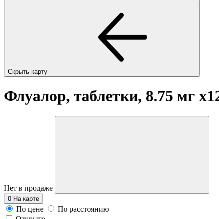
Скрыть карту
Флуалор, таблетки, 8.75 мг
x1
Нет в продаже
0
На карте
По цене
По расстоянию
Открыто