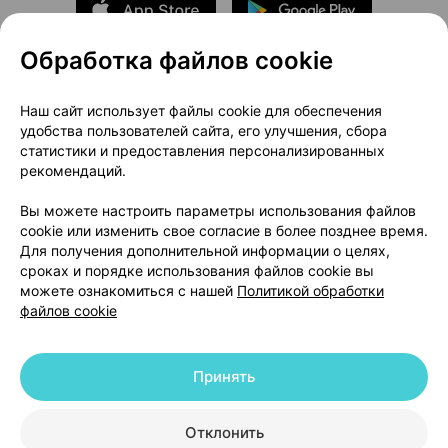
Обработка файлов cookie
О проекте
Новости проекта
Наш сайт использует файлы cookie для обеспечения
удобства пользователей сайта, его улучшения, сбора
Размещение рекламы
Медицинский маркетинг
статистики и предоставления персонализированных
Публичный договор
Доставка
рекомендаций.
Пользовательское соглашение
Вы можете настроить параметры использования файлов
Способы оплаты
Вакансии
Партнеры
cookie или изменить свое согласие в более позднее время.
Написать руководителю 103.by
Для получения дополнительной информации о целях,
сроках и порядке использования файлов cookie вы
Написать в поддержку
можете ознакомиться с нашей
Политикой обработки
Персональные настройки Cookie
файлов cookie
Обработка персональных данных
Принять
© 2026 ООО «Артокс Лаб», УНП 191700409 | 220012, Республика Беларусь,
г. Минск, улица Толбухина, 2, пом. 16 | help@103.by
|
Служба поддержки
+375 291212755
Отклонить