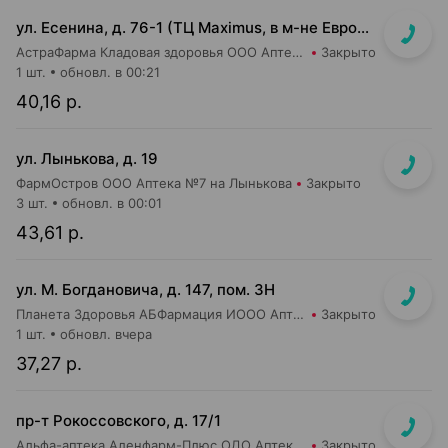
ул. Есенина, д. 76-1 (ТЦ Maximus, в м-не Евроопт Super)
АстраФарма Кладовая здоровья ООО Аптека №9
Закрыто
1 шт.
обновл. в 00:21
40,16 р.
ул. Лынькова, д. 19
ФармОстров ООО Аптека №7 на Лынькова
Закрыто
3 шт.
обновл. в 00:01
43,61 р.
ул. М. Богдановича, д. 147, пом. 3Н
Планета Здоровья АБФармация ИООО Аптека №8
Закрыто
1 шт.
обновл. вчера
37,27 р.
пр-т Рокоссовского, д. 17/1
Альфа-аптека Аленфарм-Плюс ОДО Аптека №1
Закрыто