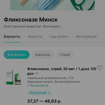
Фликсоназе Минск
Действующее вещество
:
Флутиказон
Варианты
Аналоги
Где купить
Инструкция
Все формы
Аэрозоль
Спрей
Фликсоназе, спрей
,
50 мкг / 1 доза 120
доз
×
1
назальный дозированный,
ГСК
Фармасьютикалз
, Великобритания
•
без рецепта
Инструкция
37,27 — 46,93 р.