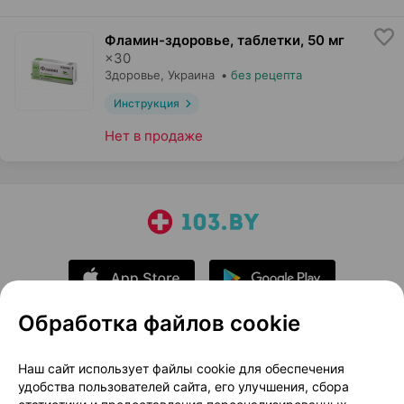
Фламин-здоровье, таблетки
,
50 мг
×
30
Здоровье
, Украина
•
без рецепта
Инструкция
Нет в продаже
Обработка файлов cookie
О проекте
Новости проекта
Наш сайт использует файлы cookie для обеспечения
удобства пользователей сайта, его улучшения, сбора
Размещение рекламы
Медицинский маркетинг