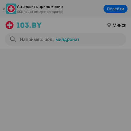
Установить приложение
Перейти
103: поиск лекарств и врачей
Минск
Например: йод
,
милдронат