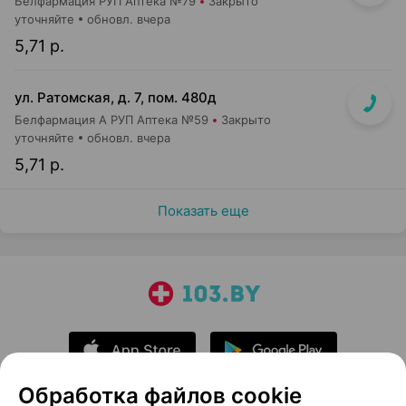
Белфармация РУП Аптека №79
Закрыто
уточняйте
обновл. вчера
5,71 р.
ул. Ратомская, д. 7, пом. 480д
Белфармация А РУП Аптека №59
Закрыто
уточняйте
обновл. вчера
5,71 р.
Показать еще
Обработка файлов cookie