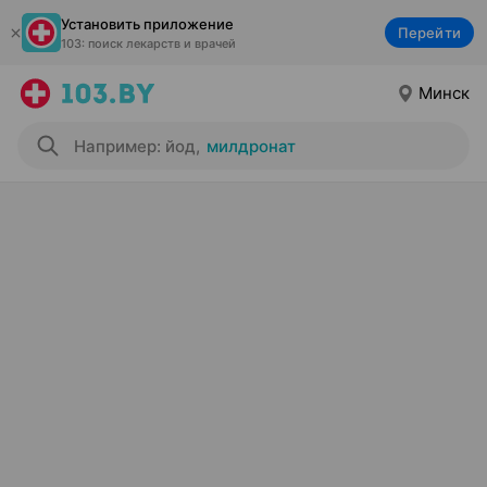
Установить приложение
Перейти
103: поиск лекарств и врачей
Минск
Например: йод
,
милдронат