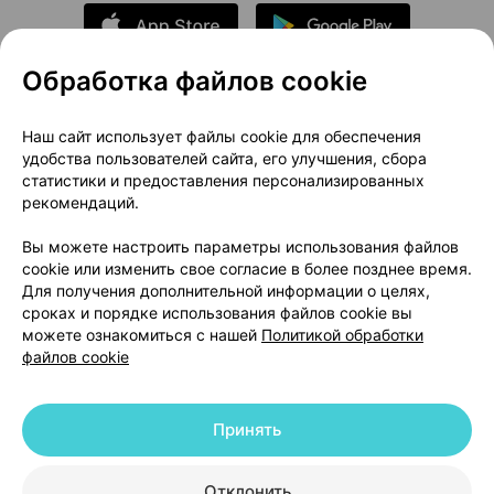
Обработка файлов cookie
О проекте
Новости проекта
Наш сайт использует файлы cookie для обеспечения
удобства пользователей сайта, его улучшения, сбора
Размещение рекламы
Медицинский маркетинг
статистики и предоставления персонализированных
Публичный договор
Доставка
рекомендаций.
Пользовательское соглашение
Вы можете настроить параметры использования файлов
Способы оплаты
Вакансии
Партнеры
cookie или изменить свое согласие в более позднее время.
Написать руководителю 103.by
Для получения дополнительной информации о целях,
сроках и порядке использования файлов cookie вы
Написать в поддержку
можете ознакомиться с нашей
Политикой обработки
Персональные настройки Cookie
файлов cookie
Обработка персональных данных
Принять
© 2026 ООО «Артокс Лаб», УНП 191700409 | 220012, Республика Беларусь,
г. Минск, улица Толбухина, 2, пом. 16 | help@103.by
|
Служба поддержки
+375 291212755
Отклонить