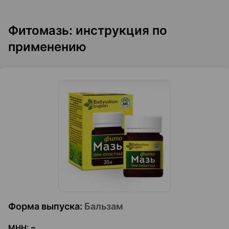
Фитомазь: инструкция по
применению
Форма выпуска
:
Бальзам
МНН
:
~