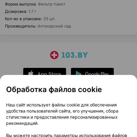
Форма выпуска
:
Фильтр-пакет
Дозировка
:
1.7 г
Кол-во в упаковке
:
25 шт.
Производитель
:
Аптекарский сад
Обработка файлов cookie
О проекте
Новости проекта
Наш сайт использует файлы cookie для обеспечения
удобства пользователей сайта, его улучшения, сбора
Размещение рекламы
Медицинский маркетинг
статистики и предоставления персонализированных
Публичный договор
Доставка
рекомендаций.
Пользовательское соглашение
Вы можете настроить параметры использования файлов