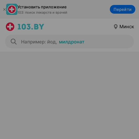
Установить приложение
Перейти
103: поиск лекарств и врачей
Минск
Например: йод
,
милдронат