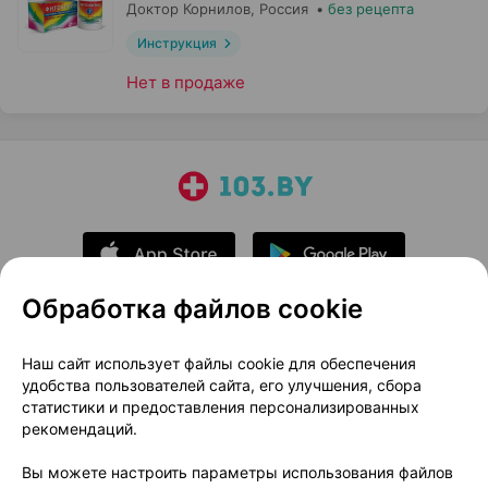
Доктор Корнилов
, Россия
•
без рецепта
Инструкция
Нет в продаже
Обработка файлов cookie
О проекте
Новости проекта
Наш сайт использует файлы cookie для обеспечения
удобства пользователей сайта, его улучшения, сбора
Размещение рекламы
Медицинский маркетинг
статистики и предоставления персонализированных
Публичный договор
Доставка
рекомендаций.
Пользовательское соглашение
Вы можете настроить параметры использования файлов
Способы оплаты
Вакансии
Партнеры