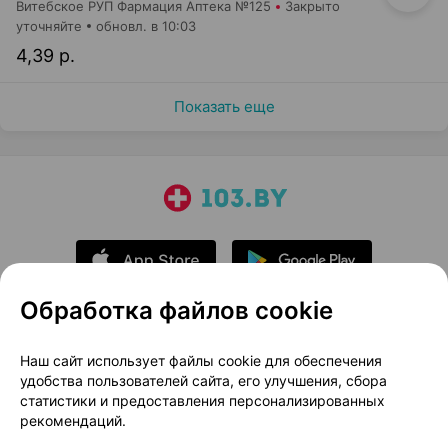
Витебское РУП Фармация Аптека №125
Закрыто
уточняйте
обновл. в 10:03
4,39 р.
Показать еще
Обработка файлов cookie
О проекте
Новости проекта
Наш сайт использует файлы cookie для обеспечения
удобства пользователей сайта, его улучшения, сбора
Размещение рекламы
Медицинский маркетинг
статистики и предоставления персонализированных
Публичный договор
Доставка
рекомендаций.
Пользовательское соглашение