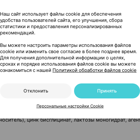
тве биологически активной добавки к пище –
Наш сайт использует файлы cookie для обеспечения
удобства пользователей сайта, его улучшения, сбора
держания защитной функции организма и поддержания
статистики и предоставления персонализированных
рекомендаций.
блетки 600 мг.
Вы можете настроить параметры использования файлов
емости организма к инфекциям (укреплению иммуните
cookie или изменить свое согласие в более позднее время.
Для получения дополнительной информации о целях,
обственного коллагена, позволяет регулировать деяте
сроках и порядке использования файлов cookie вы можете
ознакомиться с нашей
Политикой обработки файлов cookie
Отклонить
Принять
зировке (1 таблетка):
 уточного потребления).
Персональные настройки Cookie
оситель), цинк бисглицинат, лактозы моногидрат, аген