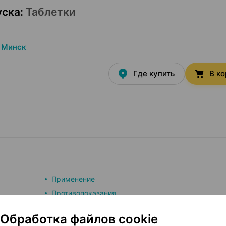
уска
:
Таблетки
Минск
Где купить
В к
Применение
Противопоказания
Обработка файлов cookie