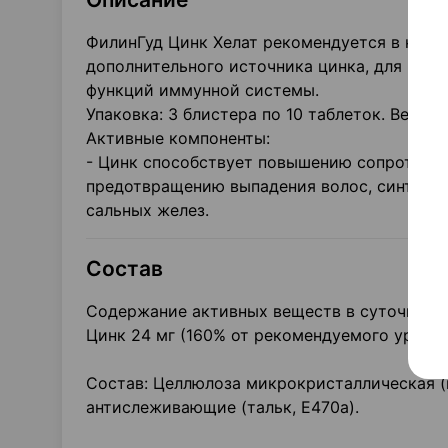
ФилинГуд Цинк Хелат рекомендуется в качес
дополнительного источника цинка, для под
функций иммунной системы.
Упаковка: 3 блистера по 10 таблеток. Вес та
Активные компоненты:
- Цинк способствует повышению сопротивля
предотвращению выпадения волос, синтезу с
сальных желез.
Состав
Содержание активных веществ в суточной до
Цинк 24 мг (160% от рекомендуемого уровня
Состав: Целлюлоза микрокристаллическая (н
антислеживающие (тальк, Е470а).