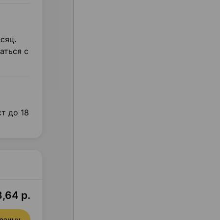
сяц.
аться с
т до 18
8,64 р.
орзину