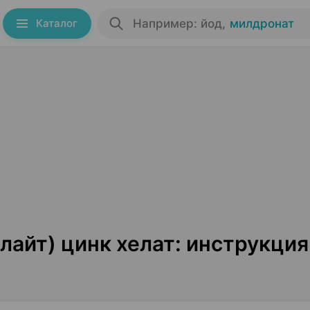
Каталог
Например: йод
,
милдронат
 лайт) цинк хелат: инструкция