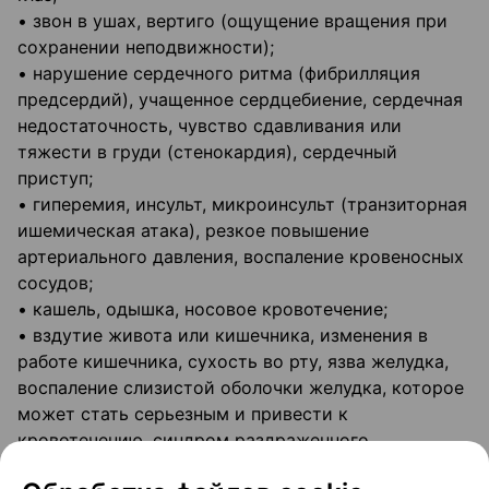
• звон в ушах, вертиго (ощущение вращения при
сохранении неподвижности);
• нарушение сердечного ритма (фибрилляция
предсердий), учащенное сердцебиение, сердечная
недостаточность, чувство сдавливания или
тяжести в груди (стенокардия), сердечный
приступ;
• гиперемия, инсульт, микроинсульт (транзиторная
ишемическая атака), резкое повышение
артериального давления, воспаление кровеносных
сосудов;
• кашель, одышка, носовое кровотечение;
• вздутие живота или кишечника, изменения в
работе кишечника, сухость во рту, язва желудка,
воспаление слизистой оболочки желудка, которое
может стать серьезным и привести к
кровотечению, синдром раздраженного
кишечника, воспаление поджелудочной железы;