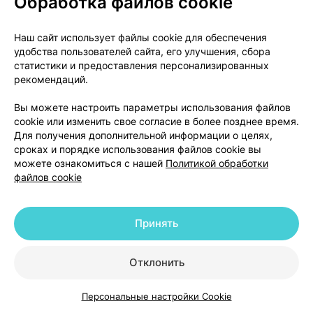
Обработка файлов cookie
• отек лица, кожная сыпь или кожный зуд,
покраснение кожи;
• мышечные судороги/спазмы, мышечная боль/
Наш сайт использует файлы cookie для обеспечения
удобства пользователей сайта, его улучшения, сбора
скованность;
статистики и предоставления персонализированных
• высокий уровень калия в крови, изменения в
рекомендаций.
анализах крови или мочи, связанные с почками,
серьезные проблемы с почками;
Вы можете настроить параметры использования файлов
• боль в груди.
cookie или изменить свое согласие в более позднее время.
Для получения дополнительной информации о целях,
сроках и порядке использования файлов cookie вы
Редко
(могут возникать не более чем у 1 человека
можете ознакомиться с нашей
Политикой обработки
из 1000):
файлов cookie
• ангионевротический отек (аллергическая
реакция с отеком лица, губ, языка и/или горла,
Принять
которая может вызвать затруднение дыхания или
глотания, что может быть достаточно серьезным
Отклонить
состоянием, требующим немедленной
медицинской помощи) / анафилактические /
Персональные настройки Cookie
анафилактоидные реакции, включая шок
Каталог
Корзина
Избранное
Профиль