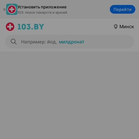
Установить приложение
Перейти
103: поиск лекарств и врачей
Минск
Например: йод
,
милдронат