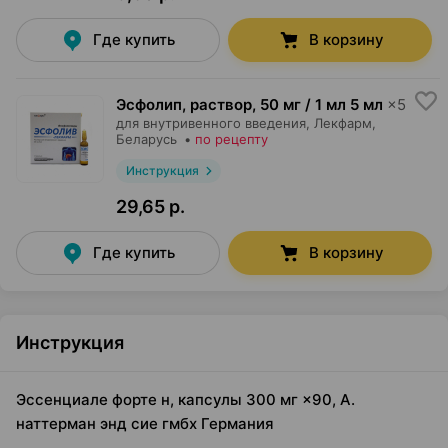
Где купить
В корзину
Эсфолип, раствор
,
50 мг / 1 мл 5 мл
×
5
для внутривенного введения,
Лекфарм
,
Беларусь
•
по рецепту
Инструкция
29,65 р.
Где купить
В корзину
Инструкция
Эссенциале форте н, капсулы 300 мг ×90, А.
наттерман энд сие гмбх Германия