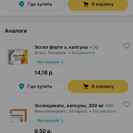
Где купить
В корзину
Аналоги
Эссел форте э, капсулы
×
30
Экзон
, Беларусь
•
без рецепта
Инструкция
14,16 р.
Где купить
В корзину
Эссенцикапс, капсулы
,
300 мг
×
50
Минскинтеркапс
, Беларусь
•
без рецепта
Инструкция
9,50 р.