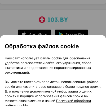
Обработка файлов cookie
О проекте
Новости проекта
Наш сайт использует файлы cookie для обеспечения
удобства пользователей сайта, его улучшения, сбора
Размещение рекламы
Медицинский маркетинг
статистики и предоставления персонализированных
Публичный договор
Доставка
рекомендаций.
Пользовательское соглашение
Вы можете настроить параметры использования файлов
Способы оплаты
Вакансии
Партнеры
cookie или изменить свое согласие в более позднее время.
Написать руководителю 103.by
Для получения дополнительной информации о целях,
сроках и порядке использования файлов cookie вы
Написать в поддержку
можете ознакомиться с нашей
Политикой обработки
Персональные настройки Cookie
файлов cookie