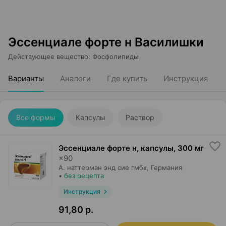
Эссенциале форте н Василишки
Действующее вещество
:
Фосфолипиды
Варианты
Аналоги
Где купить
Инструкция
Все формы
Капсулы
Раствор
Эссенциале форте н, капсулы
,
300 мг
×
90
А. наттерман энд сие гмбх
, Германия
•
без рецепта
Инструкция
91,80 р.